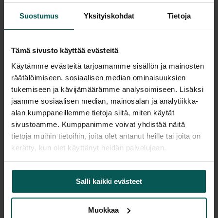
Pyydä tarjous
Suostumus
Yksityiskohdat
Tietoja
Saatavuus
Tämä sivusto käyttää evästeitä
Vantaa: Tuotetta on varastossa 6 kpl (Varastopaikka: 3B ja E)
Käytämme evästeitä tarjoamamme sisällön ja mainosten
Tampere: Tuotetta on varastossa 0 kpl (voit tilata myymälään,
räätälöimiseen, sosiaalisen median ominaisuuksien
veloitamme mahdollisesti siirtomaksun)
tukemiseen ja kävijämäärämme analysoimiseen. Lisäksi
Tulosta tuotekortti
jaamme sosiaalisen median, mainosalan ja analytiikka-
alan kumppaneillemme tietoja siitä, miten käytät
sivustoamme. Kumppanimme voivat yhdistää näitä
tietoja muihin tietoihin, joita olet antanut heille tai joita on
Tuotekuvaus
kerätty, kun olet käyttänyt heidän palvelujaan.
Nordlux Strap 27 on skandinaavisen pelkistetty
Salli kaikki evästeet
riippuvalaisin, jossa yhdistyvät moderni
metallivarjostin ja laadukas nahkaremmi. Muotoilu
on selkeä ja ajaton, mutta nahkainen yksityiskohta
Muokkaa