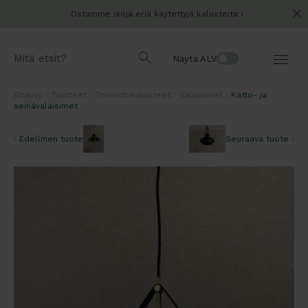
Ostamme isoja eriä käytettyjä kalusteita
Näytä ALV
Etusivu
Tuotteet
Toimistokalusteet
Valaisimet
Katto- ja
seinävalaisimet
Edellinen tuote
Seuraava tuote