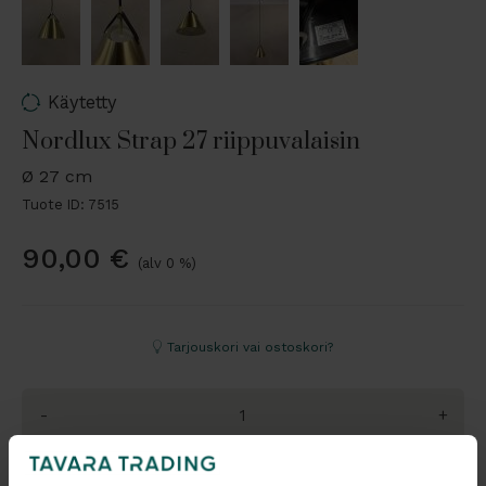
Käytetty
Nordlux Strap 27 riippuvalaisin
Ø 27 cm
Tuote ID: 7515
90,00
€
(alv 0 %)
Tarjouskori vai ostoskori?
-
+