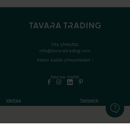
Ota yhteyttä:
info@tavaratrading.com
Katso kaikki yhteystiedot ›
Seuraa meitä:
Vantaa
Tampere
Muottikuja 4
Nuutisarankatu 35
01450 Vantaa
33900 Tampere
050 538 9800
044 986 2705
Ota yhteyttä ›
Ota yhteyttä ›