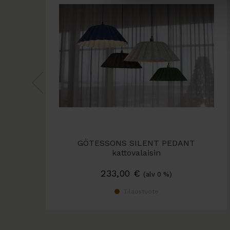
GÖTESSONS SILENT PEDANT
kattovalaisin
Akustoiva kattovalaisin
233,00
€
(alv 0 %)
Tilaustuote