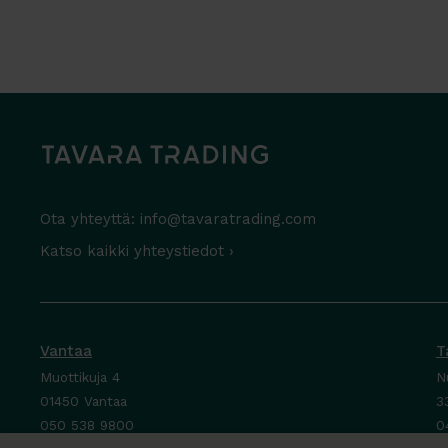
Ota yhteyttä:
info@tavaratrading.com
Katso kaikki yhteystiedot ›
Vantaa
T
Muottikuja 4
N
01450 Vantaa
3
050 538 9800
0