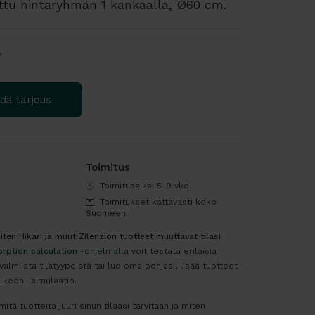
ttu hintaryhmän 1 kankaalla, Ø60 cm.
?
dä tarjous
Toimitus
Toimitusaika: 5-9 vko
Toimitukset kattavasti koko
Suomeen.
ten Hikari ja muut Zilenzion tuotteet muuttavat tilasi
rption calculation
-ohjelmalla
voit testata erilaisia
 valmiista tilatyypeistä tai luo oma pohjasi, lisää tuotteet
lkeen -simulaatio.
itä tuotteita juuri sinun tilaasi tarvitaan ja miten