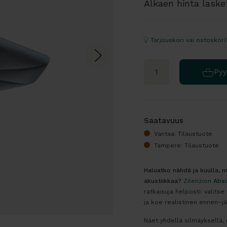
Alkaen hinta laske
Tarjouskori vai ostoskori
Pyy
Saatavuus
Vantaa: Tilaustuote
Tampere: Tilaustuote
Haluatko nähdä ja kuulla, mi
akustiikkaa?
Zilenzion
Abso
ratkaisuja helposti: valitse
ja koe realistinen ennen–jä
Näet yhdellä silmäyksellä, m