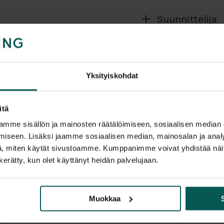
muotoilu on White 
Suunnittelija
Valaisin on saanu
takuu, mikä tekee s
Laaja kangasvaiht
Lisätiedot
tilan värimaailma
Yksityiskohdat
Ominaisuudet
Tiedostot
Yhdistää teho
itä
Valittavissa k
mme sisällön ja mainosten räätälöimiseen, sosiaalisen median
Elegantti muot
Sertifioitu Mö
iseen. Lisäksi jaamme sosiaalisen median, mainosalan ja analy
standardein
, miten käytät sivustoamme. Kumppanimme voivat yhdistää näitä t
n kerätty, kun olet käyttänyt heidän palvelujaan.
Verhoiluvaihtoehd
Hikari voidaan ver
Muokkaa
linkeistä pääset s
tutustua kaikkiin s