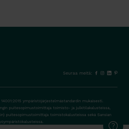
Seuraa meitä:
O 14001:2015 ympäristöjärjestelmästandardin mukaisesti.
in puitesopimustoimittaja toimisto- ja julkitilakalusteissa,
lin) puitesopimustoimittaja toimistokalusteissa sekä Sansian
yöympäristökalusteissa.