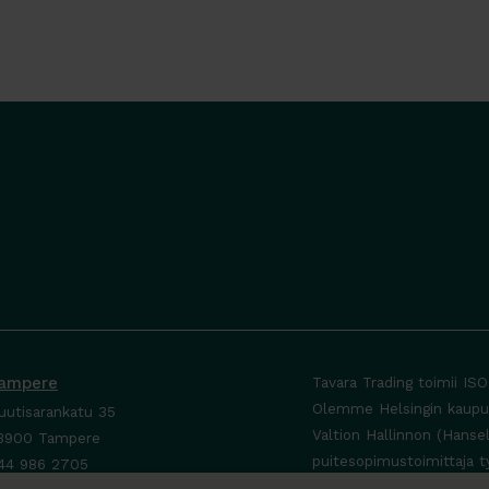
ampere
Tavara Trading toimii IS
Olemme Helsingin kaupung
uutisarankatu 35
Valtion Hallinnon (Hanse
3900 Tampere
puitesopimustoimittaja t
44 986 2705