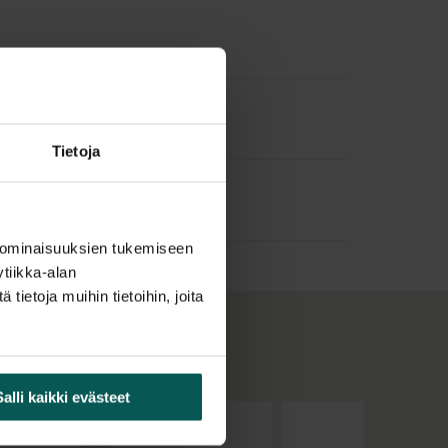
Arkitekterin käsialaa.
t Möbelfakta-hyväksynnän ja sillä on 20 vuoden
iitä kestävän investoinnin vaativiin julkitiloihin.
oehtojen valikoima mahdollistaa räätälöinnin
an.
Tietoja
kkaan LED-valon ja äänenvaimennuksen
olme värilämpötilaa: 2700K, 3000K, 4000K
 ominaisuuksien tukemiseen
oilu White Arkitekterilta
belfakta-merkinnällä ja testattu ISO-
tiikka-alan
ietoja muihin tietoihin, joita
ot
hoilla laajalla kangasvalikoimalla. Alla olevista
Salli kaikki evästeet
uoraan valmistajien värikarttoihin. Näin voit
ävyihin ja tilata tarvittaessa näytteitä suoraan