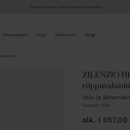
Ostamme isoja eriä käytettyjä kalusteita
Yhteystiedot
Yritys
Referenssit
Blogi
valaisimet
ZILENZIO HI
riippuvalaisin
Valo ja äänenva
Tuote ID: 7339
alk.
1 057,00