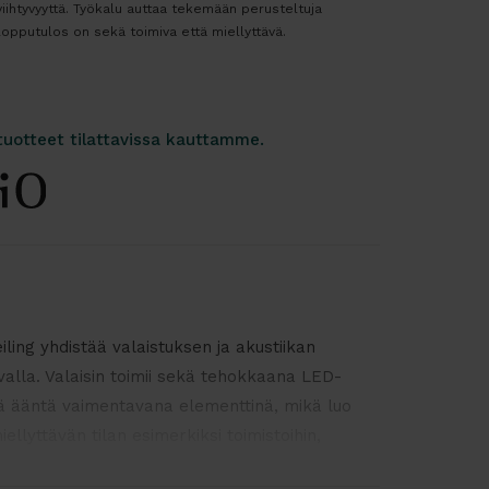
ihtyvyyttä. Työkalu auttaa tekemään perusteltuja
 lopputulos on sekä toimiva että miellyttävä.
tuotteet tilattavissa kauttamme.
iling yhdistää valaistuksen ja akustiikan
avalla. Valaisin toimii sekä tehokkaana LED-
ä ääntä vaimentavana elementtinä, mikä luo
ellyttävän tilan esimerkiksi toimistoihin,
n ja ravintoloihin. Tyylikäs ja selkeälinjainen