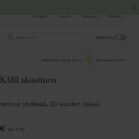
In English
Kirjaudu
Tarjouskori
Ostoskori
Näytä ALV
Edellinen tuote
Seuraava tuote
KARI akustinen
imennus yhdessä, 20 vuoden takuu
€
(alv 0 %)