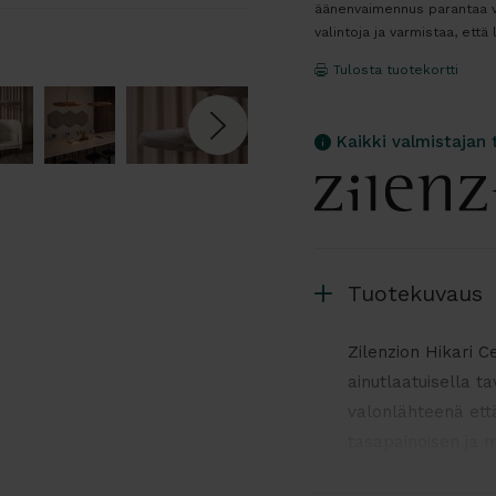
äänenvaimennus parantaa vi
valintoja ja varmistaa, että
Tulosta tuotekortti
Kaikki valmistajan 
Tuotekuvaus
Zilenzion Hikari Ce
ainutlaatuisella t
valonlähteenä ett
tasapainoisen ja mi
neuvotteluhuoneisii