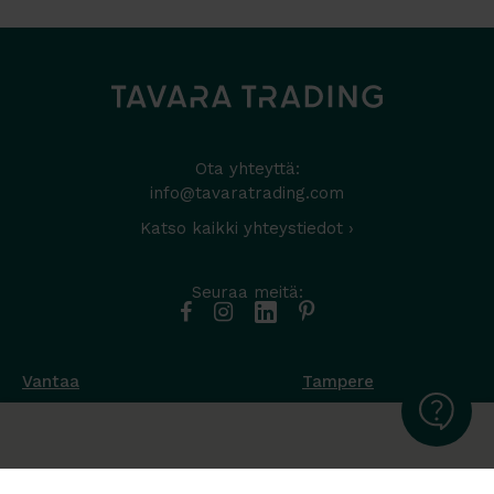
Ota yhteyttä:
info@tavaratrading.com
Katso kaikki yhteystiedot ›
Seuraa meitä:
Vantaa
Tampere
Muottikuja 4
Nuutisarankatu 35
01450 Vantaa
33900 Tampere
050 538 9800
044 986 2705
Ota yhteyttä ›
Ota yhteyttä ›