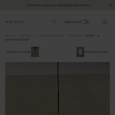
Ostamme isoja eriä käytettyjä kalusteita
Näytä ALV
Etusivu
Tuotteet
Toimistokalusteet
Valaisimet
Katto- ja
seinävalaisimet
Edellinen tuote
Seuraava tuote