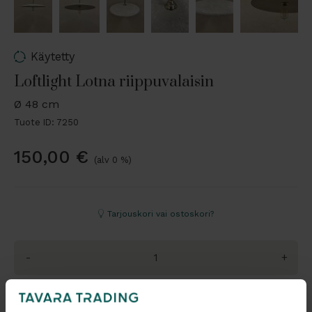
Käytetty
Loftlight Lotna riippuvalaisin
Ø 48 cm
Tuote ID: 7250
150,00
€
(alv 0 %)
Tarjouskori vai ostoskori?
-
+
Pyydä tarjous