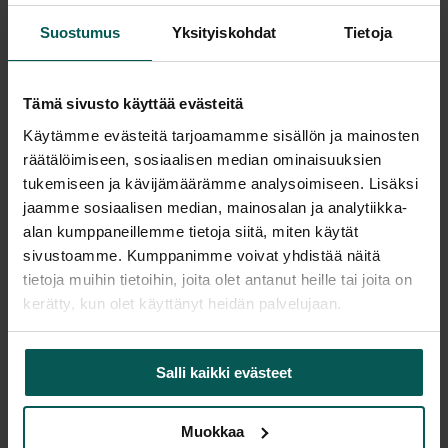
Suostumus
Yksityiskohdat
Tietoja
Saatavuus
Tämä sivusto käyttää evästeitä
Vantaa: Tuotetta on varastossa 4 kpl
Käytämme evästeitä tarjoamamme sisällön ja mainosten
Tampere: Tuotetta on varastossa 0 kpl (voit tilata myymälään,
veloitamme mahdollisesti siirtomaksun)
räätälöimiseen, sosiaalisen median ominaisuuksien
tukemiseen ja kävijämäärämme analysoimiseen. Lisäksi
Tulosta tuotekortti
jaamme sosiaalisen median, mainosalan ja analytiikka-
alan kumppaneillemme tietoja siitä, miten käytät
sivustoamme. Kumppanimme voivat yhdistää näitä
Tuotekuvaus
tietoja muihin tietoihin, joita olet antanut heille tai joita on
kerätty, kun olet käyttänyt heidän palvelujaan.
Loftlightin Lotna on näyttävä riippuvalaisin, jossa
yhdistyvät moderni muotoilu ja käsityönä
Salli kaikki evästeet
valmistettu betonivarjostin. Varjostimen halkaisija
on 48 cm ja korkeus 15 cm, mikä tekee siitä
Muokkaa
sopivan esimerkiksi toimiston aulatiloihin,