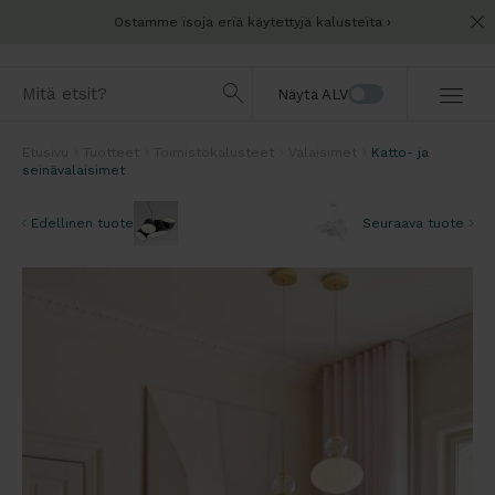
Ostamme isoja eriä käytettyjä kalusteita
Näytä ALV
Etusivu
Tuotteet
Toimistokalusteet
Valaisimet
Katto- ja
seinävalaisimet
Edellinen tuote
Seuraava tuote