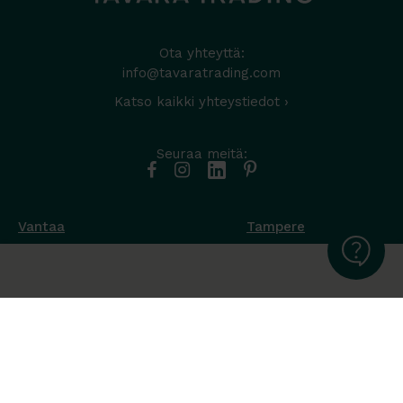
Ota yhteyttä:
info@tavaratrading.com
Katso kaikki yhteystiedot ›
Seuraa meitä:
Vantaa
Tampere
Muottikuja 4
Nuutisarankatu 35
01450 Vantaa
33900 Tampere
050 538 9800
044 986 2705
Ota yhteyttä ›
Ota yhteyttä ›
Ma-Pe 8-16
Ma-To 8-16
La-Su suljettu
Pe sopimuksen mukaan
La-Su suljettu