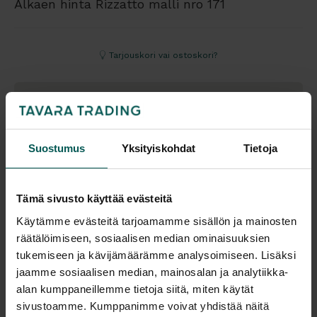
Alkaen hinta Rizzatto malli nro 171
Tarjouskori vai ostoskori?
-
+
Suostumus
Yksityiskohdat
Tietoja
Pyydä tarjous
Tämä sivusto käyttää evästeitä
Saatavuus
Toimitus
Käytämme evästeitä tarjoamamme sisällön ja mainosten
Vantaa: Tilaustuote
Toimitusaika: 4-6 vko
räätälöimiseen, sosiaalisen median ominaisuuksien
Tampere: Tilaustuote
Toimitukset kattavasti
tukemiseen ja kävijämäärämme analysoimiseen. Lisäksi
koko Suomeen.
jaamme sosiaalisen median, mainosalan ja analytiikka-
alan kumppaneillemme tietoja siitä, miten käytät
Malli esillä myymälöissä (Vantaa), tervetuloa tutustumaan!
sivustoamme. Kumppanimme voivat yhdistää näitä
Tulosta tuotekortti