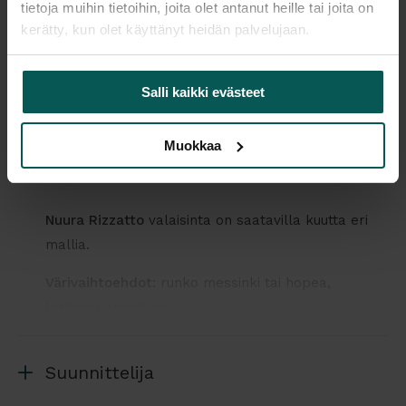
tietoja muihin tietoihin, joita olet antanut heille tai joita on
kerätty, kun olet käyttänyt heidän palvelujaan.
Kaikki valmistajan tuotteet tilattavissa kauttamme.
Salli kaikki evästeet
Muokkaa
Tuotekuvaus
Nuura Rizzatto
valaisinta on saatavilla kuutta eri
mallia.
Värivaihtoehdot
: runko messinki tai hopea,
lasikupu opaalilasi.
Kysy lisää!
Suunnittelija