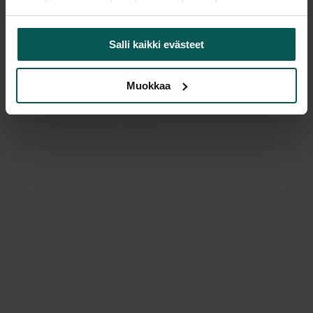
Tuotekuvaus
Salli kaikki evästeet
Vastaanottotiskin paneeliin kiinnitettävä johtokouru,
sopii 80 cm leveälle pöydälle.
Muokkaa
Värivaihtoehdot valkoinen, hopeanharmaa,
tummanharmaa, musta.
Mitat: 43x7 cm, korkeus 5 cm