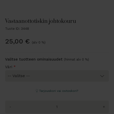
Vastaanottotiskin johtokouru
Tuote ID: 3448
25,00
€
(alv 0 %)
Valitse tuotteen ominaisuudet
(hinnat alv 0 %)
Väri
*
Tarjouskori vai ostoskori?
-
+