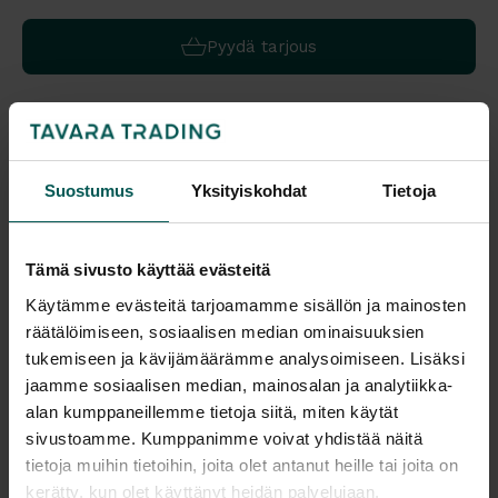
Pyydä tarjous
Katso tuotteen värivaihtoehdot väritaulukosta
Suostumus
Yksityiskohdat
Tietoja
Saatavuus
Toimitus
Vantaa: Tilaustuote
Toimitusaika: 4-7 vko
Tampere: Tilaustuote
Toimitukset kattavasti
Tämä sivusto käyttää evästeitä
koko Suomeen.
Käytämme evästeitä tarjoamamme sisällön ja mainosten
Tulosta tuotekortti
räätälöimiseen, sosiaalisen median ominaisuuksien
tukemiseen ja kävijämäärämme analysoimiseen. Lisäksi
Kaikki valmistajan tuotteet tilattavissa kauttamme.
jaamme sosiaalisen median, mainosalan ja analytiikka-
alan kumppaneillemme tietoja siitä, miten käytät
sivustoamme. Kumppanimme voivat yhdistää näitä
tietoja muihin tietoihin, joita olet antanut heille tai joita on
kerätty, kun olet käyttänyt heidän palvelujaan.