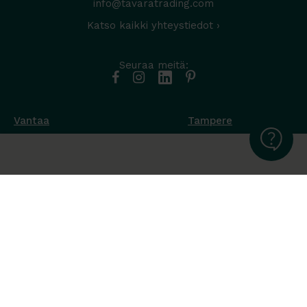
info@tavaratrading.com
Katso kaikki yhteystiedot ›
Seuraa meitä:
Vantaa
Tampere
Muottikuja 4
Nuutisarankatu 35
01450 Vantaa
33900 Tampere
050 538 9800
044 986 2705
Ota yhteyttä ›
Ota yhteyttä ›
Ma-Pe 8-16
Ma-To 8-16
La-Su suljettu
Pe sopimuksen mukaan
La-Su suljettu
Tavara Trading toimii ISO 14001:2015
ympäristöjärjestelmästandardin mukaisesti. Olemme Helsingin