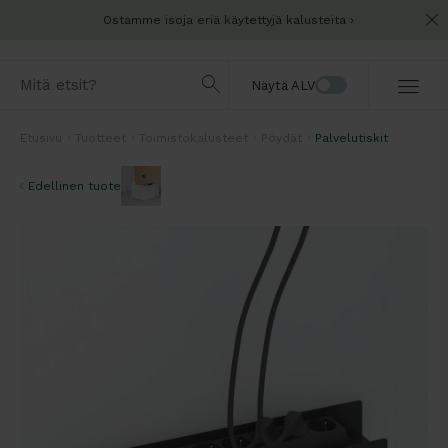
Ostamme isoja eriä käytettyjä kalusteita
Näytä ALV
Etusivu
Tuotteet
Toimistokalusteet
Pöydät
Palvelutiskit
Edellinen tuote