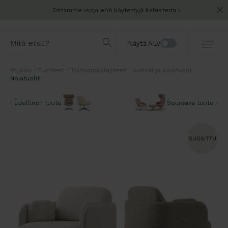
Ostamme isoja eriä käytettyjä kalusteita
Näytä ALV
Etusivu
Tuotteet
Toimistokalusteet
Sohvat ja nojatuolit
Nojatuolit
Edellinen tuote
Seuraava tuote