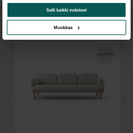
Värikartoista ja lisäkuvista tarkempia tietoja.
Salli kaikki evästeet
Samaa sarjaa:
Muokkaa