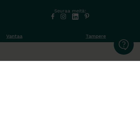
Seuraa meitä:
Vantaa
Tampere
Muottikuja 4
Nuutisarankatu 35
01450 Vantaa
33900 Tampere
050 538 9800
044 986 2705
Ota yhteyttä ›
Ota yhteyttä ›
Ma-Pe 8-16
Ma-To 8-16
La-Su suljettu
Pe sopimuksen mukaan
La-Su suljettu
Tavara Trading toimii ISO 14001:2015
ympäristöjärjestelmästandardin mukaisesti. Olemme Helsingin
kaupungin puitesopimustoimittaja toimisto- ja
julkitilakalusteissa, Valtion Hallinnon (Hanselin)