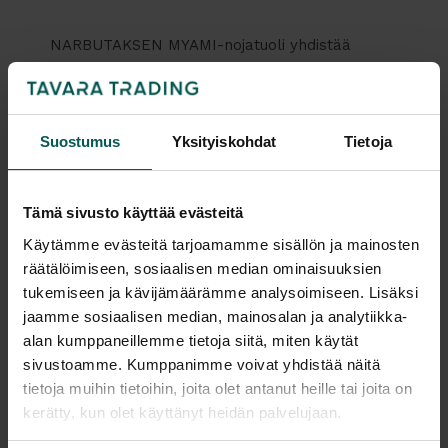
NARBUTAKSEN MYAMI-nojatuoli yhdistää
erinomaisen mukavuuden ja ajattoman designin.
Sen pehmeät, pyöristetyt muodot ja ergonominen
rakenne tarjoavat täydellistä tukea ja
Suostumus
Yksityiskohdat
Tietoja
rentoutumista. Suuret selkänojatyynyt ja
pienemmät sivutyynyt lisäävät istumismukavuutta ja
luovat kodikkaan tunnelman.
Suunnittelija
Tämä sivusto käyttää evästeitä
Käytämme evästeitä tarjoamamme sisällön ja mainosten
Tuoli on saatavilla useilla eri kangas- ja
räätälöimiseen, sosiaalisen median ominaisuuksien
värivaihtoehdoilla. Jalustavaihtoehtoja on neljä,
Lisätiedot
tukemiseen ja kävijämäärämme analysoimiseen. Lisäksi
jolloin se sopii moneen eri sisustustyyliin. MYAMI-
jaamme sosiaalisen median, mainosalan ja analytiikka-
sarjaan kuuluu myös 2- ja 3-istuttavat sohvat, jotka
alan kumppaneillemme tietoja siitä, miten käytät
tarjoavat saman poikkeuksellisen mukavuuden ja
sivustoamme. Kumppanimme voivat yhdistää näitä
Tiedostot
tyylikkyyden. Kokoelma on täydellinen valinta niin
tietoja muihin tietoihin, joita olet antanut heille tai joita on
moderneihin kuin klassisiin tiloihin.
kerätty, kun olet käyttänyt heidän palvelujaan.