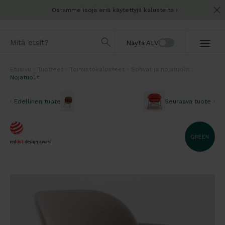
Ostamme isoja eriä käytettyjä kalusteita
Näytä ALV
Etusivu
Tuotteet
Toimistokalusteet
Sohvat ja nojatuolit
Nojatuolit
Edellinen tuote
Seuraava tuote