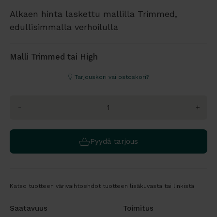
Alkaen hinta laskettu mallilla Trimmed,
edullisimmalla verhoilulla
Malli Trimmed tai High
Tarjouskori vai ostoskori?
-
+
Pyydä tarjous
Katso tuotteen värivaihtoehdot tuotteen lisäkuvasta tai linkistä
Saatavuus
Toimitus