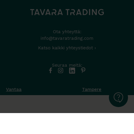
Ota yhteyttä:
info@tavaratrading.com
Katso kaikki yhteystiedot ›
Seuraa meitä:
Vantaa
Tampere
Muottikuja 4
Nuutisarankatu 35
01450 Vantaa
33900 Tampere
050 538 9800
044 986 2705
Ota yhteyttä ›
Ota yhteyttä ›
Ma-Pe 8-16
Ma-To 8-16