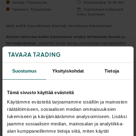
Vantaa: Tilaustuote
Toimitusaika: 14-18 vko
Tampere: Tilaustuote
Toimitukset kattavasti
koko Suomeen.
Malli esillä myymälöissä (Vantaa), tervetuloa tutustumaan!
Artisan valmistaa kaikki kalusteensa omalla tehtaallaan Bosnia ja
Hertsegovinassa.
Jokainen tuote syntyy perinteisen käsityötaidon
ja modernin teknologian yhdistelmästä, tinkimättömällä laadulla ja
ajattomalla muotoilulla.
Tulosta tuotekortti
Suostumus
Yksityiskohdat
Tietoja
Kaikki valmistajan tuotteet tilattavissa kauttamme.
Tämä sivusto käyttää evästeitä
Käytämme evästeitä tarjoamamme sisällön ja mainosten
räätälöimiseen, sosiaalisen median ominaisuuksien
tukemiseen ja kävijämäärämme analysoimiseen. Lisäksi
jaamme sosiaalisen median, mainosalan ja analytiikka-
Tuotekuvaus
alan kumppaneillemme tietoja siitä, miten käytät