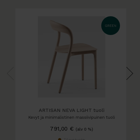
tuoden sisustukseen harmoniaa ja ajattomuutta.
Massiivipuu tekee tuolista kestävän ja pitkäikäisen.
Käytössä syntyvät naarmut voidaan hioa pois, ja
saatavilla oleva huoltopakkaus sisältää
hiomapaperit, hoitoöljyn tai saippuan sekä
puuvillaliinan helppoa ylläpitoa varten.
ARTISAN NEVA LIGHT tuoli
Kevyt ja minimalistinen massiivipuinen tuoli
791,00
€
(alv 0 %)
Tilaustuote