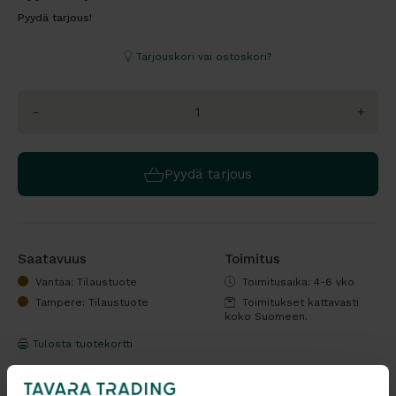
Pyydä tarjous!
Tarjouskori vai ostoskori?
-
+
Pyydä tarjous
Saatavuus
Toimitus
Vantaa: Tilaustuote
Toimitusaika: 4-6 vko
Tampere: Tilaustuote
Toimitukset kattavasti
koko Suomeen.
Tulosta tuotekortti