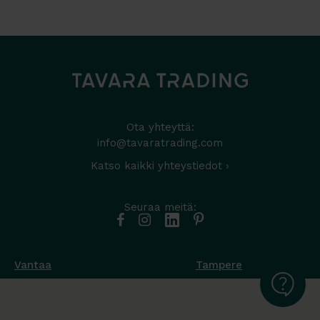
Ota yhteyttä:
info@tavaratrading.com
Katso kaikki yhteystiedot ›
Seuraa meitä:
Vantaa
Tampere
Muottikuja 4
Nuutisarankatu 35
01450 Vantaa
33900 Tampere
050 538 9800
044 986 2705