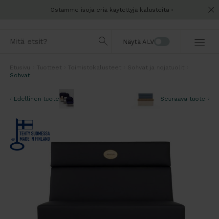
Ostamme isoja eriä käytettyjä kalusteita
Näytä ALV
Etusivu
Tuotteet
Toimistokalusteet
Sohvat ja nojatuolit
Sohvat
Edellinen tuote
Seuraava tuote