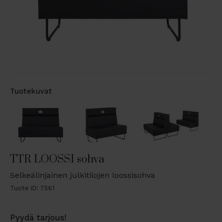
Tuotekuvat
TTR LOOSSI sohva
Selkeälinjainen julkitilojen loossisohva
Tuote ID: 7561
Pyydä tarjous!