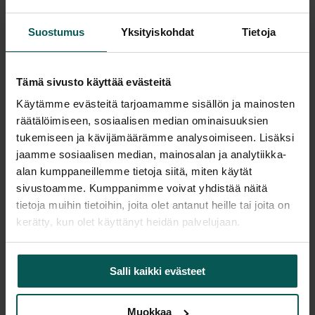
Kaikki valmistajan tuotteet tilattavissa kauttamme.
Suostumus
Yksityiskohdat
Tietoja
Tämä sivusto käyttää evästeitä
Tuotekuvaus
Käytämme evästeitä tarjoamamme sisällön ja mainosten
räätälöimiseen, sosiaalisen median ominaisuuksien
tukemiseen ja kävijämäärämme analysoimiseen. Lisäksi
TTR Loossi -sohvat ovat selkeälinjaisia ja kestäviä
jaamme sosiaalisen median, mainosalan ja analytiikka-
julkitilakalusteita, jotka istuvat monenlaisiin
alan kumppaneillemme tietoja siitä, miten käytät
kohteisiin. Loossi toimii erinomaisesti esimerkiksi
sivustoamme. Kumppanimme voivat yhdistää näitä
odotusauloissa, ravintoloissa ja muissa tiloissa,
tietoja muihin tietoihin, joita olet antanut heille tai joita on
joissa tarvitaan ryhdikästä ilmettä ja arjen käyttöä
kerätty, kun olet käyttänyt heidän palvelujaan.
kestävää istuinratkaisua.
Lisätiedot
Sohva verhoillaan paloturvallisilla julkitilakankailla.
Salli kaikki evästeet
Pehmusteina käytetään kotimaisia
erikoisvaahtomuoveja, jotka kestävät kovaa
Muokkaa