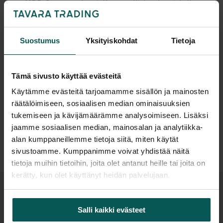
MDD Grace -sohva jatkaa malliston tunnistettavaa
club chair -henkistä muotokieltä myös 2- ja 3-
istuttavana. Sohvan korkea jalusta helpottaa
Suostumus
Yksityiskohdat
Tietoja
istuutumista ja ylös nousemista, ja kevyt
metallirunko tekee kalusteesta helposti
siirreltävän. Muotoiltu selkänoja tukee vartaloa
Tämä sivusto käyttää evästeitä
alaselän ja hartioiden alueelta, mikä auttaa
Suunnittelija
Käytämme evästeitä tarjoamamme sisällön ja mainosten
säilyttämään ergonomisen ja ryhdikkään istuma-
räätälöimiseen, sosiaalisen median ominaisuuksien
asennon myös pidemmässä käytössä.
tukemiseen ja kävijämäärämme analysoimiseen. Lisäksi
Lisätiedot
jaamme sosiaalisen median, mainosalan ja analytiikka-
Grace-sohvan istuinosa ja selkänoja on valmistettu
alan kumppaneillemme tietoja siitä, miten käytät
yhdestä muotista valetuista
sivustoamme. Kumppanimme voivat yhdistää näitä
vaahtomuovielementeistä, mikä estää käyttäjää
tietoja muihin tietoihin, joita olet antanut heille tai joita on
painumasta istuimeen ja pitää sohvan
kerätty, kun olet käyttänyt heidän palvelujaan.
käyttötuntuman ryhdikkäänä myös aktiivisessa
käytössä. Selkänojan ja käsinojien muotoilu seuraa
Tuoteperhe
Salli kaikki evästeet
ylävartalon linjaa, jolloin käsivarret lepäävät