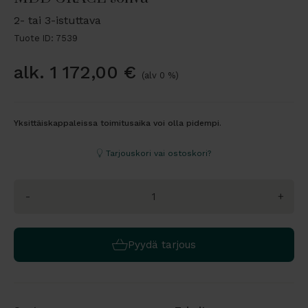
2- tai 3-istuttava
Tuote ID: 7539
alk.
1 172,00
€
(alv 0 %)
Yksittäiskappaleissa toimitusaika voi olla pidempi.
Tarjouskori vai ostoskori?
-
+
Pyydä tarjous