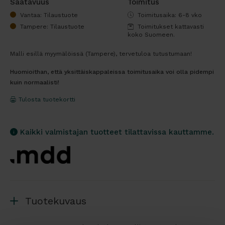
Saatavuus
Toimitus
Vantaa: Tilaustuote
Toimitusaika: 6-8 vko
Tampere: Tilaustuote
Toimitukset kattavasti
koko Suomeen.
Malli esillä myymälöissä (Tampere), tervetuloa tutustumaan!
Huomioithan, että yksittäiskappaleissa toimitusaika voi olla pidempi
kuin normaalisti!
Tulosta tuotekortti
Kaikki valmistajan tuotteet tilattavissa kauttamme.
Tuotekuvaus