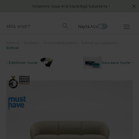
Ostamme isoja eriä käytettyjä kalusteita
Näytä ALV
Etusivu
Tuotteet
Toimistokalusteet
Sohvat ja nojatuolit
Sohvat
Edellinen tuote
Seuraava tuote