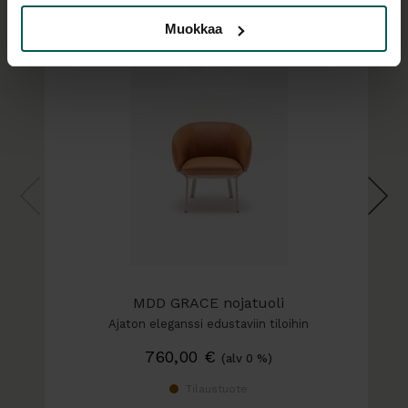
luontevasti ja mukavasti.
Muokkaa
Grace-sohva sopii erityisesti toimistojen lounge-
alueille, hotellien auloihin, odotustiloihin sekä
muihin oleskeluympäristöihin, joissa yhdistyvät
mukavuus, siisti muotokieli ja käytännöllinen
ylläpidettävyys.
Grace-tuoteperhe
Grace-mallistosta löytyy nojatuolien ja sohvien
lisäksi neuvottelutuoleja, korkeita tuoleja ja
sohvapöytiä, joiden avulla voidaan rakentaa
harmoninen kokonaisuus erilaisiin sisustuksiin.
MDD GRACE nojatuoli
Verhoilu:
laaja kangas- ja nahkavalikoima
Ajaton eleganssi edustaviin tiloihin
Jalusta:
metallijalusta, valittavissa jalustan väri
760,00
€
(alv 0 %)
(RAL semi-matt)
Tilaustuote