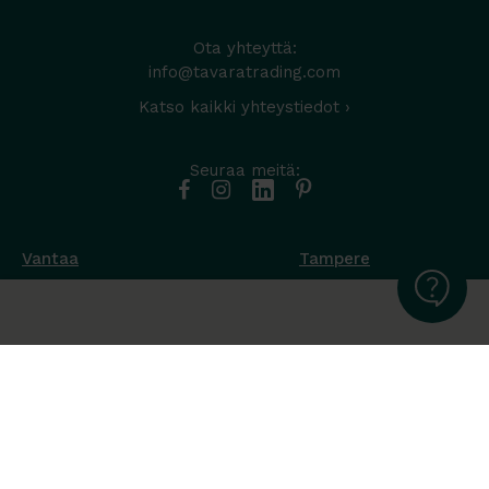
Ota yhteyttä:
info@tavaratrading.com
Katso kaikki yhteystiedot ›
Seuraa meitä:
Vantaa
Tampere
Muottikuja 4
Nuutisarankatu 35
01450 Vantaa
33900 Tampere
050 538 9800
044 986 2705
Ota yhteyttä ›
Ota yhteyttä ›
Ma-Pe 8-16
Ma-To 8-16
La-Su suljettu
Pe sopimuksen mukaan
La-Su suljettu