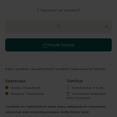
Tarjouskori vai ostoskori?
-
+
Pyydä tarjous
Katso tuotteen värivaihtoehdot tuotteen lisäkuvasta tai linkistä
Saatavuus
Toimitus
Vantaa: Tilaustuote
Toimitusaika: 4-6 vko
Tampere: Tilaustuote
Toimitukset kattavasti
koko Suomeen.
Tuotteita voi mahdollisesti tilata myös pakkauskoon mukaisesti
vähemmän kuin minimitilausmäärä, mutta tällöin tulee