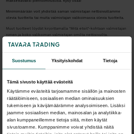
maksettavaksi pientoimituslisä. Kysy lisää!
Minimimäärään voit yhdistää saman valmistajan nettisivuillamme
olevia tuotteita tai muita valmistajan valikoimassa olevia tuotteita.
Muut tuotteet löydät kirjoittamalla "Mitä etsit"-kohtaan valmistajan
nimen ja koko valikoiman valmistajan omilta nettisivuilta.
Tulosta tuotekortti
Suostumus
Yksityiskohdat
Tietoja
Kaikki valmistajan tuotteet tilattavissa kauttamme.
Tämä sivusto käyttää evästeitä
Käytämme evästeitä tarjoamamme sisällön ja mainosten
räätälöimiseen, sosiaalisen median ominaisuuksien
Tuotekuvaus
tukemiseen ja kävijämäärämme analysoimiseen. Lisäksi
jaamme sosiaalisen median, mainosalan ja analytiikka-
alan kumppaneillemme tietoja siitä, miten käytät
QUINTI THANK sohva on rauhallinen ja ajaton -
sivustoamme. Kumppanimme voivat yhdistää näitä
sen avulla saat tilaan keveän ilmeen. Thank sopii