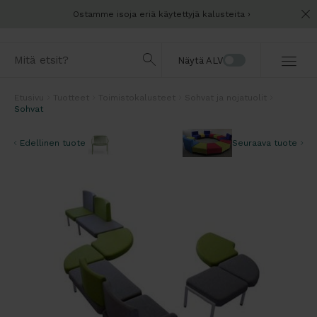
Ostamme isoja eriä käytettyjä kalusteita
Näytä ALV
Etusivu
Tuotteet
Toimistokalusteet
Sohvat ja nojatuolit
Sohvat
Edellinen tuote
Seuraava tuote