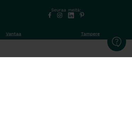
Seuraa meitä:
Vantaa
Tampere
Muottikuja 4
Nuutisarankatu 35
01450 Vantaa
33900 Tampere
050 538 9800
044 986 2705
Ota yhteyttä ›
Ota yhteyttä ›
Ma-Pe 8-16
Ma-To 8-16
La-Su suljettu
Pe sopimuksen mukaan
La-Su suljettu
Tavara Trading toimii ISO 14001:2015
ympäristöjärjestelmästandardin mukaisesti. Olemme Helsingin
kaupungin puitesopimustoimittaja toimisto- ja
julkitilakalusteissa, Valtion Hallinnon (Hanselin)