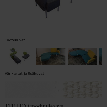
Tuotekuvat
Värikartat ja lisäkuvat
TTR LICO moduulisohva