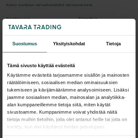
Katso tuotteen värivaihtoehdot väritaulukoista
Saatavuus
Toimitus
Vantaa: Tilaustuote
Toimitusaika: 4-6 vko
Tampere: Tilaustuote
Toimitukset kattavasti
koko Suomeen.
Suostumus
Yksityiskohdat
Tietoja
Saatavilla myös muilla kangasvaihtoehdoilla, tekonahalla ja
aidollanahalla. Kysy lisää!
Tämä sivusto käyttää evästeitä
Tulosta tuotekortti
Käytämme evästeitä tarjoamamme sisällön ja mainosten
räätälöimiseen, sosiaalisen median ominaisuuksien
Kaikki valmistajan tuotteet tilattavissa kauttamme.
tukemiseen ja kävijämäärämme analysoimiseen. Lisäksi
jaamme sosiaalisen median, mainosalan ja analytiikka-
alan kumppaneillemme tietoja siitä, miten käytät
sivustoamme. Kumppanimme voivat yhdistää näitä
tietoja muihin tietoihin, joita olet antanut heille tai joita on
kerätty, kun olet käyttänyt heidän palvelujaan.
Tuotekuvaus