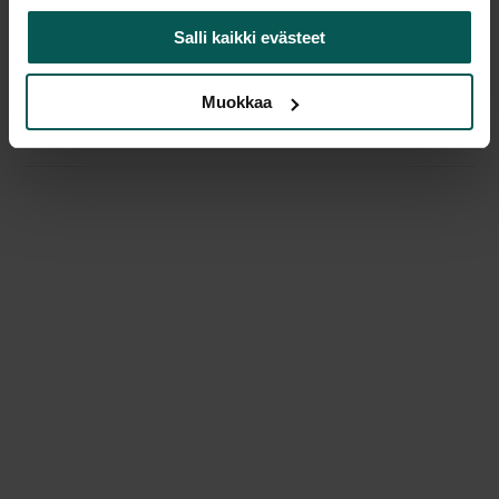
LICO on monimuotoinen moduulisohva esim.
Salli kaikki evästeet
aulatiloihin. Jalat maalattua metallia ja verhoilu on
saatavana usealla eri kangasvaihtoehdolla.
Muokkaa
Ota yhteyttä niin suunnitellaan haluamasi
kokonaisuus!