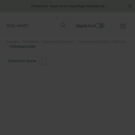
Ostamme isoja eriä käytettyjä kalusteita
Näytä ALV
Etusivu
Tuotteet
Toimistokalusteet
Terassikalusteet
Pöydät
Kahvilapöydät
Edellinen tuote