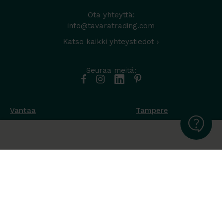
Ota yhteyttä:
info@tavaratrading.com
Katso kaikki yhteystiedot ›
Seuraa meitä:
Vantaa
Tampere
Muottikuja 4
Nuutisarankatu 35
01450 Vantaa
33900 Tampere
050 538 9800
044 986 2705
Ota yhteyttä ›
Ota yhteyttä ›
Ma-Pe 8-16
Ma-To 8-16
La-Su suljettu
Pe sopimuksen mukaan
La-Su suljettu