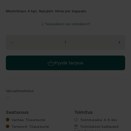
Minimitilaus 4 kpl, 1kpl/pkt. Hinta per kappale.
Tarjouskori vai ostoskori?
-
+
Pyydä tarjous
Värivaihtoehdot:
Saatavuus
Toimitus
Vantaa: Tilaustuote
Toimitusaika: 4-8 vko
Tampere: Tilaustuote
Toimitukset kattavasti