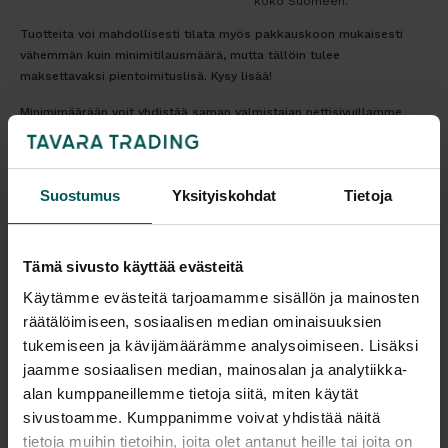
koko Suomeen.
Tuotteita voi mahdollisesti tilata myös pakkauskoon mukaisesti
vähemmän kuin minimitilausmäärä, mutta tällöin tulee
maksettavaksi pientoimituslisä. Kysy lisää!
Minimimäärään voit yhdistää saman valmistajan nettisivuillamme
olevia tuotteita tai muita valmistajan valikoimassa olevia tuotteita.
Muut tuotteet löydät kirjoittamalla "Mitä etsit"-kohtaan valmistajan
nimen ja koko valikoiman valmistajan omilta nettisivuilta.
Suostumus
Yksityiskohdat
Tietoja
Tulosta tuotekortti
Tämä sivusto käyttää evästeitä
Kaikki valmistajan tuotteet tilattavissa kauttamme.
Käytämme evästeitä tarjoamamme sisällön ja mainosten
räätälöimiseen, sosiaalisen median ominaisuuksien
tukemiseen ja kävijämäärämme analysoimiseen. Lisäksi
jaamme sosiaalisen median, mainosalan ja analytiikka-
alan kumppaneillemme tietoja siitä, miten käytät
sivustoamme. Kumppanimme voivat yhdistää näitä
Tuotekuvaus
tietoja muihin tietoihin, joita olet antanut heille tai joita on