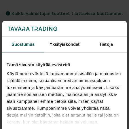
Kaikki valmistajan tuotteet tilattavissa kauttamme.
Suostumus
Yksityiskohdat
Tietoja
Tuotekuvaus
Tämä sivusto käyttää evästeitä
VERMOBIL DAISY pöytä on keraamisen kantensa
Käytämme evästeitä tarjoamamme sisällön ja mainosten
ansiosta ihanteellinen, kun vaaditaan
räätälöimiseen, sosiaalisen median ominaisuuksien
mahdollisimman hyvää hygieniaa ja kestävyyttä.
tukemiseen ja kävijämäärämme analysoimiseen. Lisäksi
Saatavissa monissa eri väreissä.
jaamme sosiaalisen median, mainosalan ja analytiikka-
alan kumppaneillemme tietoja siitä, miten käytät
Pöydän korkeus 75 cm. Halkaisija Ø 120 cm. Paino
sivustoamme. Kumppanimme voivat yhdistää näitä
49 kg.
Lisätiedot
tietoja muihin tietoihin, joita olet antanut heille tai joita on
kerätty, kun olet käyttänyt heidän palvelujaan.
Materiaali: Galvanoitu teräs. Keraaminen kansi.