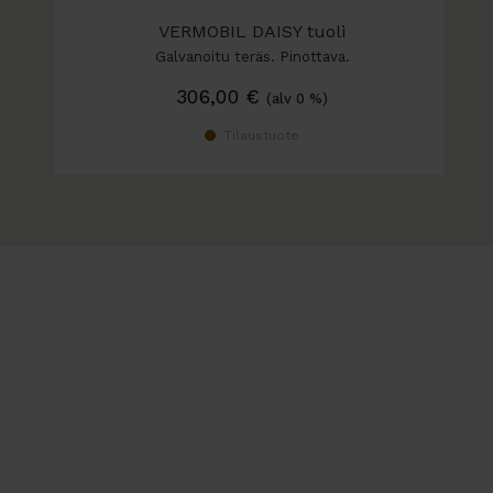
VERMOBIL DAISY tuoli
Galvanoitu teräs. Pinottava.
306,00
€
(alv 0 %)
Tilaustuote