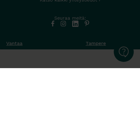
Katso kaikki yhteystiedot ›
Seuraa meitä:
Vantaa
Tampere
Muottikuja 4
Nuutisarankatu 35
01450 Vantaa
33900 Tampere
050 538 9800
044 986 2705
Ota yhteyttä ›
Ota yhteyttä ›
Ma-Pe 8-16
Ma-To 8-16
La-Su suljettu
Pe sopimuksen mukaan
La-Su suljettu
Tavara Trading toimii ISO 14001:2015
ympäristöjärjestelmästandardin mukaisesti. Olemme Helsingin
kaupungin puitesopimustoimittaja toimisto- ja