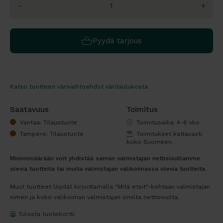
-
+
Pyydä tarjous
Katso tuotteen värivaihtoehdot väritaulukosta
Saatavuus
Toimitus
Vantaa: Tilaustuote
Toimitusaika: 4-6 vko
Tampere: Tilaustuote
Toimitukset kattavasti
koko Suomeen.
Minimimäärään voit yhdistää saman valmistajan nettisivuillamme
olevia tuotteita tai muita valmistajan valikoimassa olevia tuotteita.
Muut tuotteet löydät kirjoittamalla "Mitä etsit"-kohtaan valmistajan
nimen ja koko valikoiman valmistajan omilta nettisivuilta.
Tulosta tuotekortti