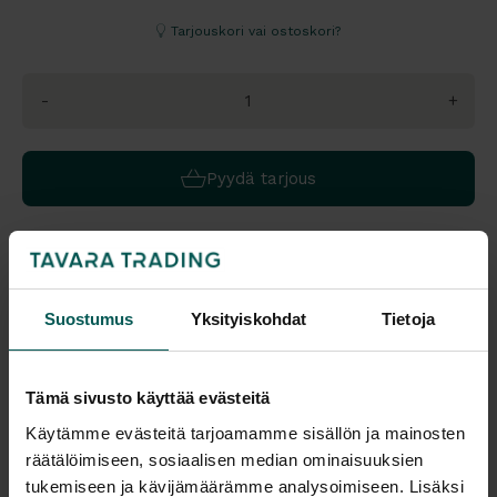
Tarjouskori vai ostoskori?
-
+
Pyydä tarjous
Värivaihtoehdot:
Suostumus
Yksityiskohdat
Tietoja
Saatavuus
Vantaa: Tilaustuote
Tämä sivusto käyttää evästeitä
Tampere: Tilaustuote
Käytämme evästeitä tarjoamamme sisällön ja mainosten
Ethnicraft on belgialainen huonekaluvalmistaja, joka tunnetaan
räätälöimiseen, sosiaalisen median ominaisuuksien
massiivipuukalusteistaan ja ajattomasta muotoilustaan. Yritys
tukemiseen ja kävijämäärämme analysoimiseen. Lisäksi