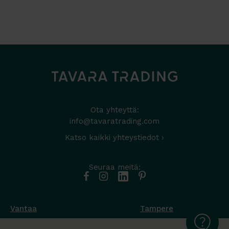
Ota yhteyttä:
info@tavaratrading.com
Katso kaikki yhteystiedot ›
Seuraa meitä:
Vantaa
Tampere
Muottikuja 4
Nuutisarankatu 35