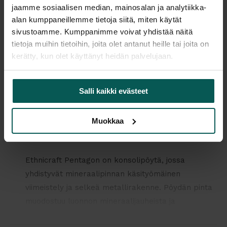
keskittyy luonnonmateriaalien käyttöön sekä kestäviin ja
jaamme sosiaalisen median, mainosalan ja analytiikka-
pitkäikäisiin rakenteisiin.
alan kumppaneillemme tietoja siitä, miten käytät
sivustoamme. Kumppanimme voivat yhdistää näitä
Tulosta tuotekortti
tietoja muihin tietoihin, joita olet antanut heille tai joita on
kerätty, kun olet käyttänyt heidän palvelujaan.
Kaikki valmistajan tuotteet tilattavissa kauttamme.
Salli kaikki evästeet
Muokkaa
Tuotekuvaus
Ethnicraft Pentagon on konsolipöytä, jossa
yhdistyvät mineraalipinnan käsityömäinen
viimeistely ja selkeä metallirakenne. Pöydän pinta
muodostuu luonnon mineraalijauheista ja
pigmenteistä, mikä luo yksilöllisen ilmeen.