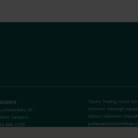
ampere
Tavara Trading toimii IS
Olemme Helsingin kaupung
uutisarankatu 35
Valtion Hallinnon (Hanse
3900 Tampere
puitesopimustoimittaja t
44 986 2705
ta yhteyttä ›