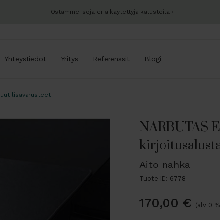
Ostamme isoja eriä käytettyjä kalusteita
Yhteystiedot
Yritys
Referenssit
Blogi
uut lisävarusteet
NARBUTAS 
kirjoitusalust
Aito nahka
Tuote ID: 6778
170,00
€
(alv 0 %