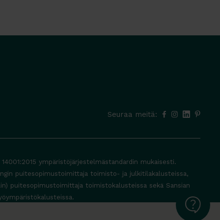
Seuraa meitä:
O 14001:2015 ympäristöjärjestelmästandardin mukaisesti.
in puitesopimustoimittaja toimisto- ja julkitilakalusteissa,
lin) puitesopimustoimittaja toimistokalusteissa sekä Sansian
yöympäristökalusteissa.