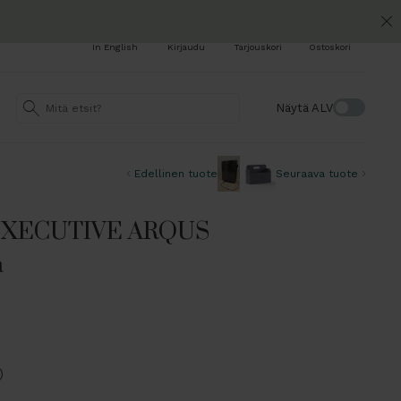
In English
Kirjaudu
Tarjouskori
Ostoskori
Näytä ALV
Edellinen tuote
Seuraava tuote
EXECUTIVE ARQUS
a
)