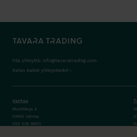
Ota yhteyttä:
info@tavaratrading.com
Katso kaikki yhteystiedot ›
Vantaa
T
Muottikuja 4
N
01450 Vantaa
3
050 538 9800
0
Ota yhteyttä ›
O