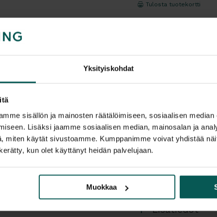
Tulosta tuotekortti
Kaikki valmistajan 
Yksityiskohdat
itä
Tuotekuvaus
mme sisällön ja mainosten räätälöimiseen, sosiaalisen median
iseen. Lisäksi jaamme sosiaalisen median, mainosalan ja analy
NARBUTAKSEN tyyli
, miten käytät sivustoamme. Kumppanimme voivat yhdistää näitä t
pöytää. Mainio tuo
n kerätty, kun olet käyttänyt heidän palvelujaan.
Saatavilla eri väre
Värivaihtoehdot:
m
Muokkaa
Mitat:
888 x 520 m
Lisätiedot