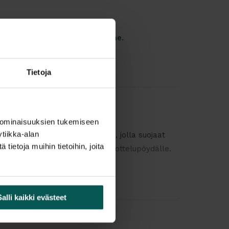
tuotteet tilattavissa kauttamme.
Tietoja
 ominaisuuksien tukemiseen
tiikka-alan
käs nahkainen kirjoitusalusta, jolla suojaat
ietoja muihin tietoihin, joita
te omalle työpöydälle tai neuvottelupöydälle.
jä.
usta tai tumman ruskea
Salli kaikki evästeet
m puolisuunnikkaan muotoinen