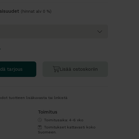
naisuudet
(hinnat alv 0 %)
?
dä tarjous
Lisää ostoskoriin
dot tuotteen lisäkuvasta tai linkistä
Toimitus
Toimitusaika: 4-6 vko
Toimitukset kattavasti koko
Suomeen.