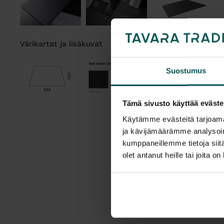
Värikartat ja lisäkuvat
Suostumus
Tämä sivusto käyttää eväste
Käytämme evästeitä tarjoama
ja kävijämäärämme analysoim
kumppaneillemme tietoja siitä
olet antanut heille tai joita o