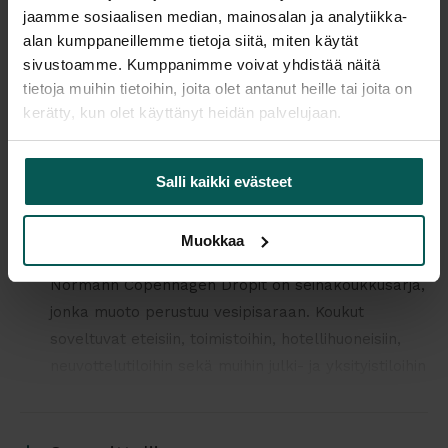
jaamme sosiaalisen median, mainosalan ja analytiikka-
Tulosta tuotekortti
alan kumppaneillemme tietoja siitä, miten käytät
sivustoamme. Kumppanimme voivat yhdistää näitä
tietoja muihin tietoihin, joita olet antanut heille tai joita on
Kaikki valmistajan tuotteet tilattavissa kauttamme.
kerätty, kun olet käyttänyt heidän palvelujaan.
Salli kaikki evästeet
Tuotekuvaus
Muokkaa
Normann Copenhagen Dropit on seinäkoukkusarja,
jonka muoto perustuu vesipisaraan. Koukut
soveltuvat eteisiin, toimistoihin, hotellihuoneisiin,
neuvottelutiloihin sekä muihin julki- ja yksityistiloihin
vaatteiden, laukkujen ja muiden tarvikkeiden
säilyttämiseen. Yksittäisen koukun lisäksi useista
koukuista voidaan muodostaa seinälle erilaisia