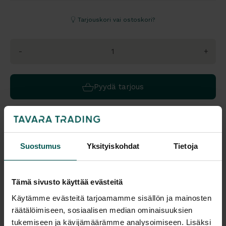
Tarjouskori vai ostoskori?
-
+
Pyydä tarjous
Värivaihtoehdot:
Suostumus
Yksityiskohdat
Tietoja
Saatavuus
Toimitus
Tämä sivusto käyttää evästeitä
Vantaa: Tilaustuote
Toimitusaika: 4-6 vko
Tampere: Tilaustuote
Toimitukset kattavasti
Käytämme evästeitä tarjoamamme sisällön ja mainosten
koko Suomeen.
räätälöimiseen, sosiaalisen median ominaisuuksien
tukemiseen ja kävijämäärämme analysoimiseen. Lisäksi
Malli esillä myymälöissä (Vantaa), tervetuloa tutustumaan!