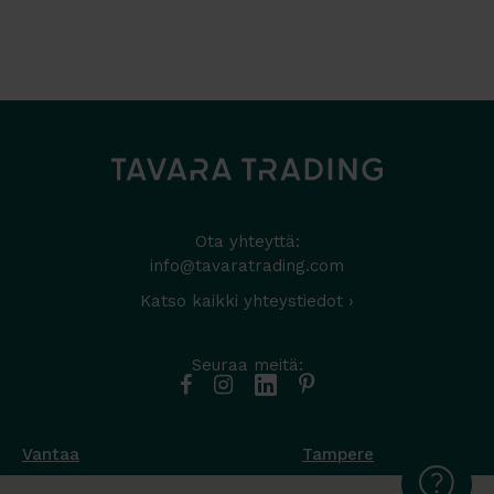
Ota yhteyttä:
info@tavaratrading.com
Katso kaikki yhteystiedot ›
Seuraa meitä:
Vantaa
Tampere
Muottikuja 4
Nuutisarankatu 35