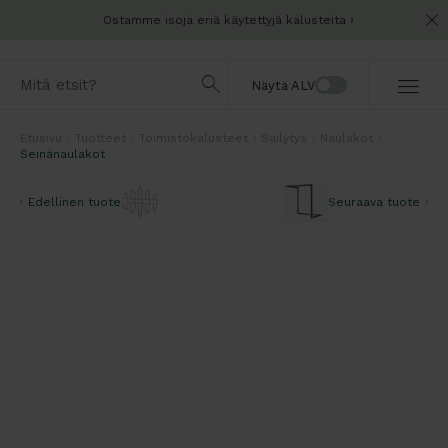
Ostamme isoja eriä käytettyjä kalusteita
Näytä ALV
Etusivu
Tuotteet
Toimistokalusteet
Säilytys
Naulakot
Seinänaulakot
Edellinen tuote
Seuraava tuote