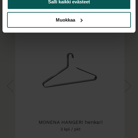
Salli kaikki evästeet
Lisätarvikkeet
Muokkaa
MONENA HANGERI henkari
3 kpl / pkt