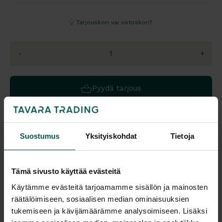
Tarjouskori vai ostoskori?
-
+
Pyydä tarjous
Katso tuotteen värivaihtoehdot väritaulukoista
Suostumus
Yksityiskohdat
Tietoja
Saatavuus
Toimitus
Vantaa: Tilaustuote
Toimitusaika: 1-2 vko
Tämä sivusto käyttää evästeitä
Tampere: Tilaustuote
Toimitukset kattavasti
Käytämme evästeitä tarjoamamme sisällön ja mainosten
koko Suomeen.
räätälöimiseen, sosiaalisen median ominaisuuksien
Tulosta tuotekortti
tukemiseen ja kävijämäärämme analysoimiseen. Lisäksi