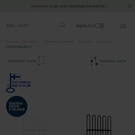
Ostamme isoja eriä käytettyjä kalusteita
Näytä ALV
Etusivu
Tuotteet
Toimistokalusteet
Säilytys
Naulakot
Lattianaulakot
Edellinen tuote
Seuraava tuote