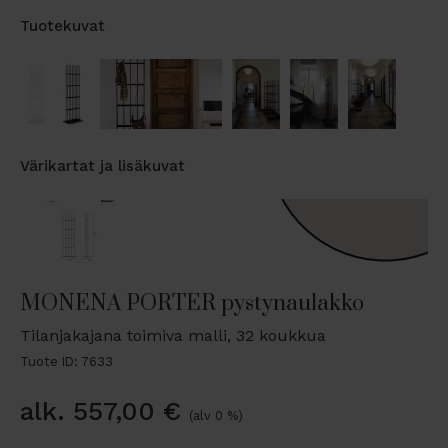
Tuotekuvat
Värikartat ja lisäkuvat
MONENA PORTER pystynaulakko
Tilanjakajana toimiva malli, 32 koukkua
Tuote ID: 7633
alk.
557,00
€
(alv 0 %)