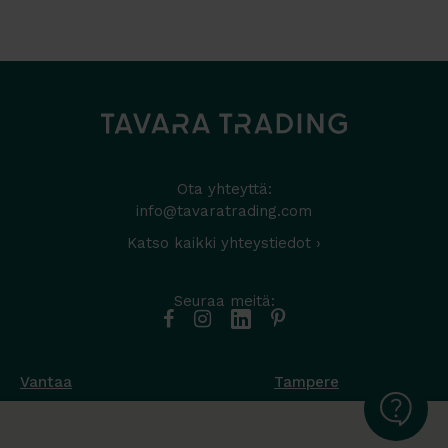
Ota yhteyttä:
info@tavaratrading.com
Katso kaikki yhteystiedot ›
Seuraa meitä:
Vantaa
Tampere
Muottikuja 4
Nuutisarankatu 35
01450 Vantaa
33900 Tampere