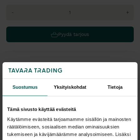
-
+
Pyydä tarjous
Saatavuus
Toimitus
Vantaa: Tilaustuote
Toimitusaika: 3-8 vko
Tampere: Tilaustuote
Toimitukset kattavasti
koko Suomeen.
Suostumus
Yksityiskohdat
Tietoja
Malli esillä myymälöissä (Vantaa), tervetuloa tutustumaan!
Tulosta tuotekortti
Tämä sivusto käyttää evästeitä
Käytämme evästeitä tarjoamamme sisällön ja mainosten
räätälöimiseen, sosiaalisen median ominaisuuksien
Kaikki valmistajan tuotteet tilattavissa kauttamme.
tukemiseen ja kävijämäärämme analysoimiseen. Lisäksi