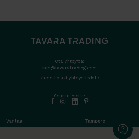
Ota yhteyttä:
info@tavaratrading.com
Katso kaikki yhteystiedot ›
Seuraa meitä:
Vantaa
Tampere
Muottikuja 4
Nuutisarankatu 35
01450 Vantaa
33900 Tampere