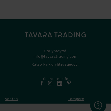
Ota yhteyttä:
info@tavaratrading.com
Katso kaikki yhteystiedot ›
Seuraa meitä:
Vantaa
Tampere
Muottikuja 4
Nuutisarankatu 35