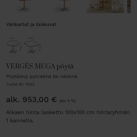
Värikartat ja lisäkuvat
VERGÉS MUGA pöytä
Pöytälevy pyöreänä tai neliönä
Tuote ID: 7003
alk.
953,00
€
(alv 0 %)
Alkaen hinta laskettu 100x100 cm hintaryhmän
1 kannella.