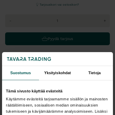
Tarjouskori vai ostoskori?
-
+
Pyydä tarjous
Saatavuus
Toimitus
Vantaa: Tilaustuote
Toimitusaika: 6-8 vko
Suostumus
Yksityiskohdat
Tietoja
Tampere: Tilaustuote
Toimitukset kattavasti
koko Suomeen.
Tulosta tuotekortti
Tämä sivusto käyttää evästeitä
Käytämme evästeitä tarjoamamme sisällön ja mainosten
Kaikki valmistajan tuotteet tilattavissa kauttamme.
räätälöimiseen, sosiaalisen median ominaisuuksien
tukemiseen ja kävijämäärämme analysoimiseen. Lisäksi