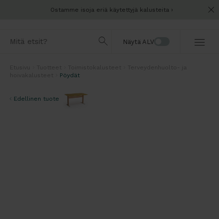
Ostamme isoja eriä käytettyjä kalusteita
Näytä ALV
Etusivu
Tuotteet
Toimistokalusteet
Terveydenhuolto- ja
hoivakalusteet
Pöydät
Edellinen tuote