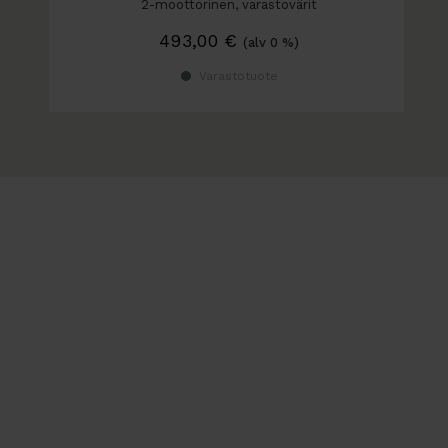
2-moottorinen, varastovärit
493,00
€
(alv 0 %)
Varastotuote