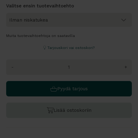
Valitse ensin tuotevaihtoehto
Muita tuotevaihtoehtoja on saatavilla
Tarjouskori vai ostoskori?
-
+
Pyydä tarjous
Lisää ostoskoriin