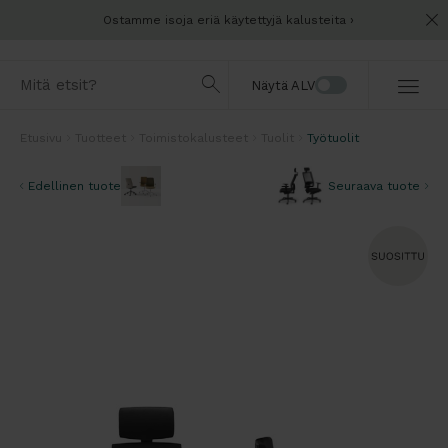
Ostamme isoja eriä käytettyjä kalusteita
Näytä ALV
Etusivu
Tuotteet
Toimistokalusteet
Tuolit
Työtuolit
Edellinen tuote
Seuraava tuote