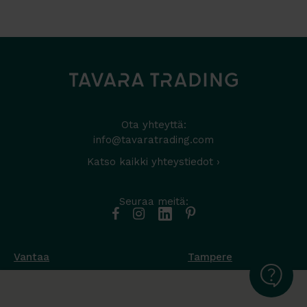
Ota yhteyttä:
info@tavaratrading.com
Katso kaikki yhteystiedot ›
Seuraa meitä:
Vantaa
Tampere
Muottikuja 4
Nuutisarankatu 35
01450 Vantaa
33900 Tampere