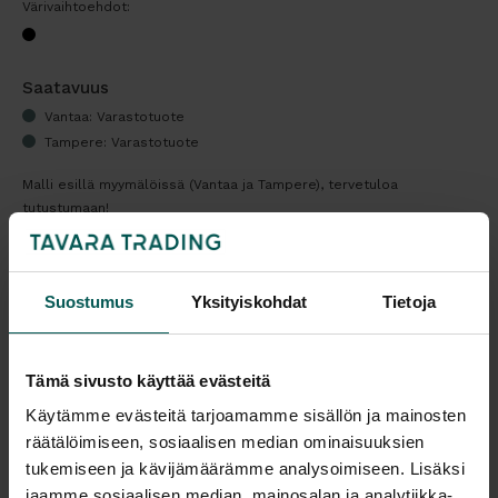
Värivaihtoehdot:
Saatavuus
Vantaa: Varastotuote
Tampere: Varastotuote
Malli esillä myymälöissä (Vantaa ja Tampere), tervetuloa
tutustumaan!
Tulosta tuotekortti
Suostumus
Yksityiskohdat
Tietoja
Lisää tuotevertailuun
Tämä sivusto käyttää evästeitä
Kaikki valmistajan tuotteet tilattavissa kauttamme.
Käytämme evästeitä tarjoamamme sisällön ja mainosten
räätälöimiseen, sosiaalisen median ominaisuuksien
tukemiseen ja kävijämäärämme analysoimiseen. Lisäksi
jaamme sosiaalisen median, mainosalan ja analytiikka-