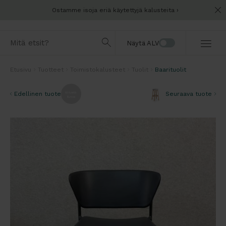
Ostamme isoja eriä käytettyjä kalusteita
Näytä ALV
Etusivu
Tuotteet
Toimistokalusteet
Tuolit
Baarituolit
Edellinen tuote
Seuraava tuote