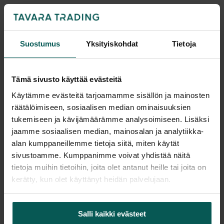
Tarjouskori vai ostoskori?
-
+
Suostumus
Yksityiskohdat
Tietoja
Pyydä tarjous
Tämä sivusto käyttää evästeitä
Käytämme evästeitä tarjoamamme sisällön ja mainosten
räätälöimiseen, sosiaalisen median ominaisuuksien
tukemiseen ja kävijämäärämme analysoimiseen. Lisäksi
Saatavuus
jaamme sosiaalisen median, mainosalan ja analytiikka-
Vantaa: Tuotetta on varastossa 8 kpl (Varastopaikka: 3B)
alan kumppaneillemme tietoja siitä, miten käytät
Tampere: Tuotetta on varastossa 0 kpl (voit tilata myymälään,
sivustoamme. Kumppanimme voivat yhdistää näitä
veloitamme mahdollisesti siirtomaksun)
tietoja muihin tietoihin, joita olet antanut heille tai joita on
Tulosta tuotekortti
kerätty, kun olet käyttänyt heidän palvelujaan.
Salli kaikki evästeet
Tuotekuvaus