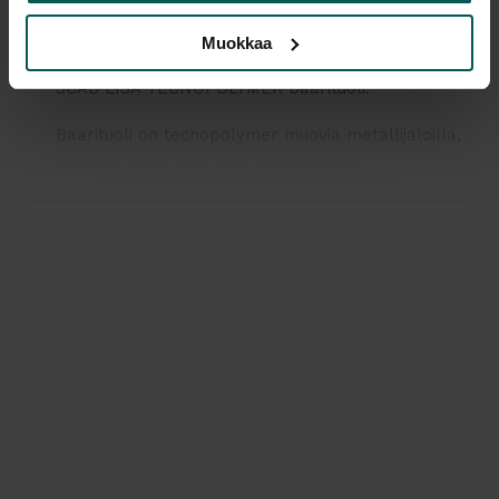
Muokkaa
SCAB LISA TECNOPOLYMER baarituoli.
Baarituoli on tecnopolymer muovia metallijaloilla,
soveltuu sekä sisä- että ulkokäyttöön.
LISA tuoli on elegantti, 50- ja 60-luvun henkinen
tuoli. Baarituoli on pinottava (6 kpl)
Mitat: korkeus 98cm, leveys 52cm, syvyys 50 cm
Istuinkorkeus: 76 cm
Siistikuntoinen käytetty.