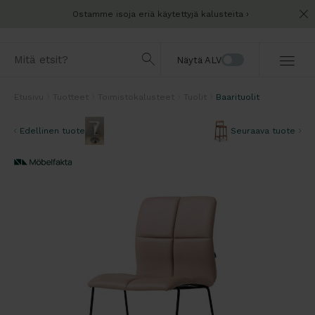
Ostamme isoja eriä käytettyjä kalusteita
Näytä ALV
Etusivu
Tuotteet
Toimistokalusteet
Tuolit
Baarituolit
Edellinen tuote
Seuraava tuote