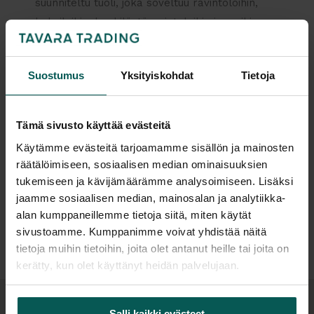
suunniteltu tuoli, joka soveltuu ravintoloihin,
kahviloihin, henkilöstöravintoloihin ja muihin
julkitiloihin. Sarjan muotoilu perustuu samaan
istuinrakenteeseen kuin muissa Tekla-tuoleissa,
Suostumus
Yksityiskohdat
Tietoja
mikä mahdollistaa yhtenäisen ilmeen eri tilojen
välillä.
Suunnittelija
Tämä sivusto käyttää evästeitä
Tuoli soveltuu erityisesti kohteisiin, joissa tarvitaan
kevytrakenteinen ja pinottava istuinratkaisu.
Käytämme evästeitä tarjoamamme sisällön ja mainosten
Lisätiedot
räätälöimiseen, sosiaalisen median ominaisuuksien
Korkea runko yhdistettynä matalaan istuinkuoreen
tukemiseen ja kävijämäärämme analysoimiseen. Lisäksi
mahdollistaa tilatehokkaan käytön ja helpon
jaamme sosiaalisen median, mainosalan ja analytiikka-
käsiteltävyyden esimerkiksi vaihtelevissa
Tiedostot
alan kumppaneillemme tietoja siitä, miten käytät
tilaratkaisuissa.
sivustoamme. Kumppanimme voivat yhdistää näitä
tietoja muihin tietoihin, joita olet antanut heille tai joita on
Istuin on verhoiltu ja muotoiltu ergonomisesti
kerätty, kun olet käyttänyt heidän palvelujaan.
tukemaan istujaa. Tekla-sarjan mukaisesti tuolissa
on useita verhoiluvaihtoehtoja, mikä mahdollistaa
kalusteen sovittamisen erilaisiin
Salli kaikki evästeet