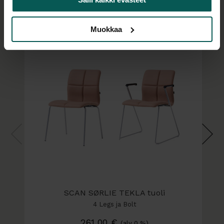
Samaa sarjaa
sisustuskokonaisuuksiin.
Muokkaa
Tuoli on saatavana kahdella istuinkorkeudella sekä
matalalla tai korkealla selkänojalla.
Katso verhoiluvaihtoehdot täältä.
SCAN SØRLIE TEKLA tuoli
4 Legs ja Bolt
261,00
€
(alv 0 %)