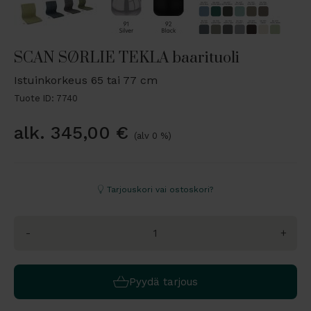
SCAN SØRLIE TEKLA baarituoli
Istuinkorkeus 65 tai 77 cm
Tuote ID: 7740
alk.
345,00
€
(alv 0 %)
Tarjouskori vai ostoskori?
-
+
Pyydä tarjous