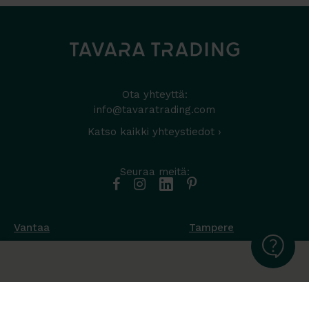
Ota yhteyttä:
info@tavaratrading.com
Katso kaikki yhteystiedot ›
Seuraa meitä:
Vantaa
Tampere
Muottikuja 4
Nuutisarankatu 35
01450 Vantaa
33900 Tampere
050 538 9800
044 986 2705
Ota yhteyttä ›
Ota yhteyttä ›