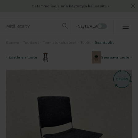
Ostamme isoja eriä käytettyjä kalusteita
Näytä ALV
Etusivu
Tuotteet
Toimistokalusteet
Tuolit
Baarituolit
Edellinen tuote
Seuraava tuote