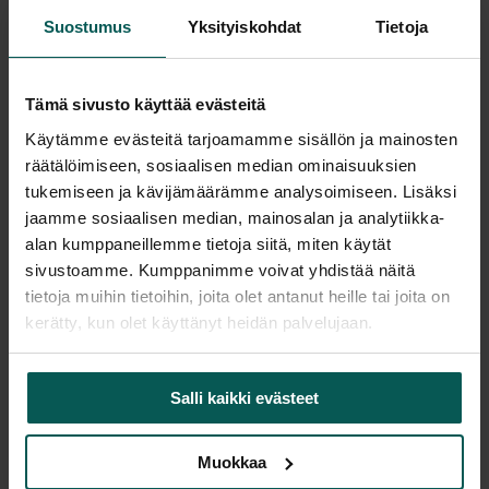
Suostumus
Yksityiskohdat
Tietoja
Saatavuus
Tämä sivusto käyttää evästeitä
Vantaa: Tuotetta on varastossa 5 kpl (Varastopaikka: 3A)
Käytämme evästeitä tarjoamamme sisällön ja mainosten
Tampere: Tuotetta on varastossa 0 kpl (voit tilata myymälään,
räätälöimiseen, sosiaalisen median ominaisuuksien
veloitamme mahdollisesti siirtomaksun)
tukemiseen ja kävijämäärämme analysoimiseen. Lisäksi
Tulosta tuotekortti
jaamme sosiaalisen median, mainosalan ja analytiikka-
alan kumppaneillemme tietoja siitä, miten käytät
sivustoamme. Kumppanimme voivat yhdistää näitä
tietoja muihin tietoihin, joita olet antanut heille tai joita on
Tuotekuvaus
kerätty, kun olet käyttänyt heidän palvelujaan.
Tyylikäs Espanjalainen design baarituoli.
Salli kaikki evästeet
Design: Lievore Altherr Molina
Korkeus 101 cm
Muokkaa
Istuinkorkeus 67 cm