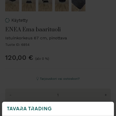
Käytetty
ENEA Ema baarituoli
Istuinkorkeus 67 cm, pinottava
Tuote ID: 6854
120,00
€
(alv 0 %)
Tarjouskori vai ostoskori?
-
+
Pyydä tarjous