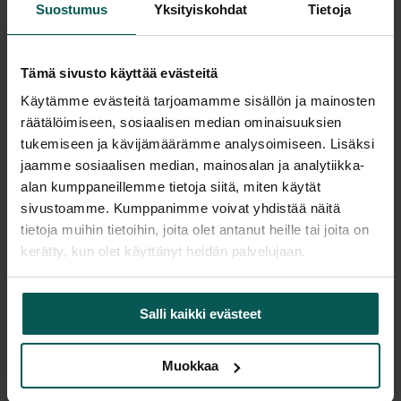
Suostumus
Yksityiskohdat
Tietoja
Tämä sivusto käyttää evästeitä
Saatavuus
Käytämme evästeitä tarjoamamme sisällön ja mainosten
Vantaa: Tuotetta on varastossa 15 kpl (Varastopaikka: 5A)
Tampere: Tuotetta on varastossa 0 kpl (voit tilata myymälään,
räätälöimiseen, sosiaalisen median ominaisuuksien
veloitamme mahdollisesti siirtomaksun)
tukemiseen ja kävijämäärämme analysoimiseen. Lisäksi
Tulosta tuotekortti
jaamme sosiaalisen median, mainosalan ja analytiikka-
alan kumppaneillemme tietoja siitä, miten käytät
sivustoamme. Kumppanimme voivat yhdistää näitä
tietoja muihin tietoihin, joita olet antanut heille tai joita on
Tuotekuvaus
kerätty, kun olet käyttänyt heidän palvelujaan.
Kotimainen design jakkara.
Salli kaikki evästeet
Jalkatuesta maali osittain kulunut.
Muokkaa