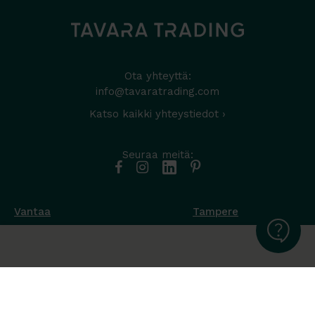
Ota yhteyttä:
info@tavaratrading.com
Katso kaikki yhteystiedot ›
Seuraa meitä:
Vantaa
Tampere
Muottikuja 4
Nuutisarankatu 35
01450 Vantaa
33900 Tampere
050 538 9800
044 986 2705
Ota yhteyttä ›
Ota yhteyttä ›
Ma-Pe 8-16
Ma-To 8-16