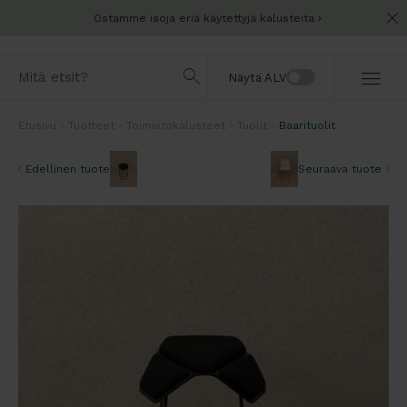
Ostamme isoja eriä käytettyjä kalusteita
Näytä ALV
Etusivu
Tuotteet
Toimistokalusteet
Tuolit
Baarituolit
Edellinen tuote
Seuraava tuote