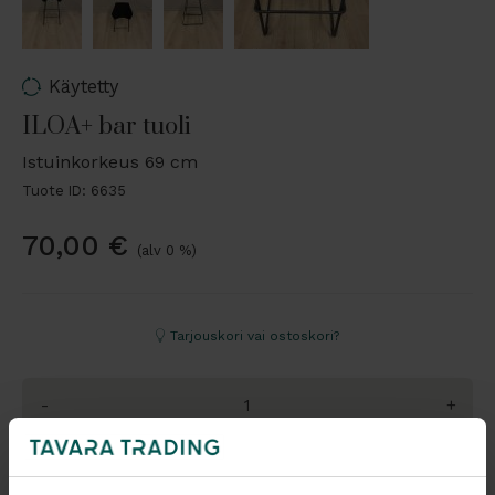
Käytetty
ILOA+ bar tuoli
Istuinkorkeus 69 cm
Tuote ID: 6635
70,00
€
(alv 0 %)
Tarjouskori vai ostoskori?
-
+
Pyydä tarjous