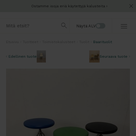
Ostamme isoja eriä käytettyjä kalusteita
Näytä ALV
Etusivu
Tuotteet
Toimistokalusteet
Tuolit
Baarituolit
Edellinen tuote
Seuraava tuote