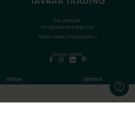
Ota yhteyttä:
info@tavaratrading.com
Katso kaikki yhteystiedot ›
Seuraa meitä:
Vantaa
Tampere
Muottikuja 4
Nuutisarankatu 35
01450 Vantaa
33900 Tampere
050 538 9800
044 986 2705
Ota yhteyttä ›
Ota yhteyttä ›
Ma-Pe 8-16
Ma-To 8-16
La-Su suljettu
Pe sopimuksen mukaan
La-Su suljettu