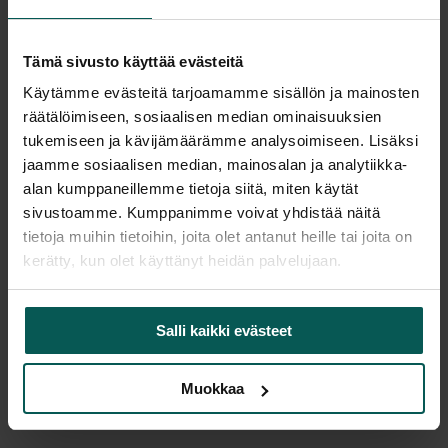
Pyydä tarjous
Tämä sivusto käyttää evästeitä
Käytämme evästeitä tarjoamamme sisällön ja mainosten
Saatavuus
räätälöimiseen, sosiaalisen median ominaisuuksien
Vantaa: Tuotetta on varastossa 1 kpl (Varastopaikka: Y)
tukemiseen ja kävijämäärämme analysoimiseen. Lisäksi
Tampere: Tuotetta on varastossa 0 kpl (voit tilata myymälään,
jaamme sosiaalisen median, mainosalan ja analytiikka-
veloitamme mahdollisesti siirtomaksun)
alan kumppaneillemme tietoja siitä, miten käytät
Tulosta tuotekortti
sivustoamme. Kumppanimme voivat yhdistää näitä
tietoja muihin tietoihin, joita olet antanut heille tai joita on
kerätty, kun olet käyttänyt heidän palvelujaan.
Tuotekuvaus
Salli kaikki evästeet
Korkeussäädettävä jakkara, säätöalue 78-95 cm.
Istuin pehmeää polyuretaania.
Muokkaa