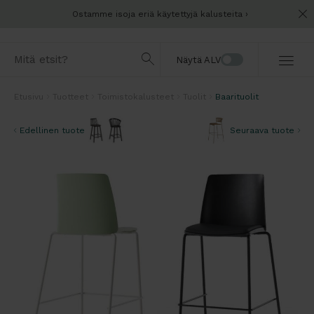
Ostamme isoja eriä käytettyjä kalusteita
Näytä ALV
Etusivu
Tuotteet
Toimistokalusteet
Tuolit
Baarituolit
Edellinen tuote
Seuraava tuote