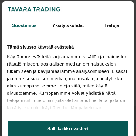
POLYTONE-L on baarituoli, joka soveltuu
toimistoihin sekä ravintoloihin ja kahviloihin.
Istuin on korkealaatuista polypropyleenia,
Suostumus
Yksityiskohdat
Tietoja
runko/jalat metallia. Istuimen saa joko
verhoilemattomana tai istuinverhoiltuna. Verhoiltu
Tämä sivusto käyttää evästeitä
istuin 20 mm pehmusteella ja verhoilu kankaalla
Suunnittelija
Käytämme evästeitä tarjoamamme sisällön ja mainosten
tai keinonahalla. Tuoli on pinottava.
räätälöimiseen, sosiaalisen median ominaisuuksien
Materiaali- ja värivaihtoehdot:
tukemiseen ja kävijämäärämme analysoimiseen. Lisäksi
Istuimen ja rungon materiaali
Lisätiedot
jaamme sosiaalisen median, mainosalan ja analytiikka-
alan kumppaneillemme tietoja siitä, miten käytät
polypropyleeni/metalli, eri värivaihtoehtoja.
sivustoamme. Kumppanimme voivat yhdistää näitä
Istuimen verhoiluun useita eri verhoilu- ja
tietoja muihin tietoihin, joita olet antanut heille tai joita on
värivaihtoehtoja. Katso lisää värikartoista ja valitse
kerätty, kun olet käyttänyt heidän palvelujaan.
omasi!
Samaa sarjaa
Mitat:
Salli kaikki evästeet
Leveys 56,6 cm