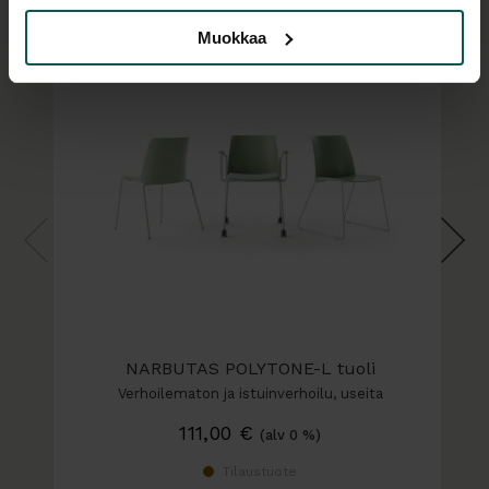
Syvyys 60 cm
Muokkaa
Korkeus 111 cm
Istuinkorkeus 76 cm
NARBUTAS POLYTONE-L tuoli
Verhoilematon ja istuinverhoilu, useita
jalkavaihtoehtoja…
111,00
€
(alv 0 %)
Tilaustuote