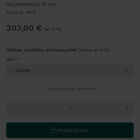
Istuinkorkeus 76 cm
Tuote ID: 4976
203,00
€
(alv 0 %)
Valitse tuotteen ominaisuudet
(hinnat alv 0 %)
Väri
*
Tarjouskori vai ostoskori?
-
+
Pyydä tarjous