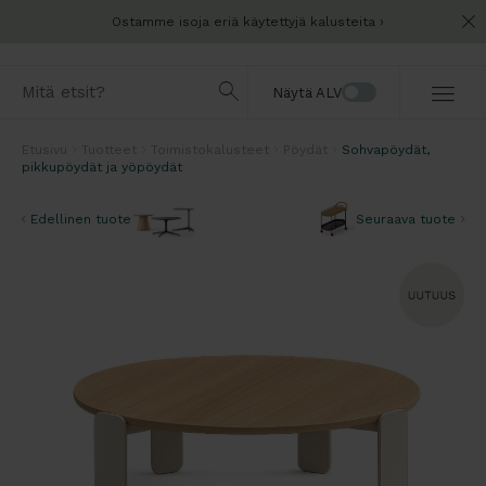
Ostamme isoja eriä käytettyjä kalusteita
Näytä ALV
Etusivu
Tuotteet
Toimistokalusteet
Pöydät
Sohvapöydät,
pikkupöydät ja yöpöydät
Edellinen tuote
Seuraava tuote