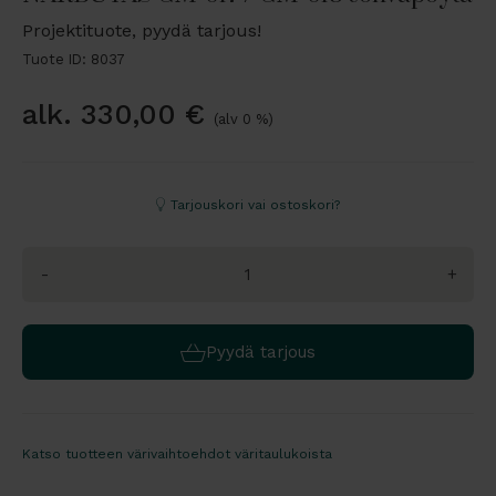
Projektituote, pyydä tarjous!
Tuote ID: 8037
alk.
330,00
€
(alv 0 %)
Tarjouskori vai ostoskori?
-
+
Pyydä tarjous
Katso tuotteen värivaihtoehdot väritaulukoista