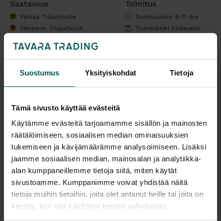
Saatavuus
Toimitus
Vantaa: Tilaustuote
Toimitusaika: 9-11 vko
Tampere: Tilaustuote
Toimitukset kattavasti
koko Suomeen.
Malli esillä myymälöissä (Vantaa), tervetuloa tutustumaan!
Tulosta tuotekortti
Suostumus
Yksityiskohdat
Tietoja
Kaikki valmistajan tuotteet tilattavissa kauttamme.
Tämä sivusto käyttää evästeitä
Käytämme evästeitä tarjoamamme sisällön ja mainosten
räätälöimiseen, sosiaalisen median ominaisuuksien
tukemiseen ja kävijämäärämme analysoimiseen. Lisäksi
jaamme sosiaalisen median, mainosalan ja analytiikka-
Tuotekuvaus
alan kumppaneillemme tietoja siitä, miten käytät
sivustoamme. Kumppanimme voivat yhdistää näitä
tietoja muihin tietoihin, joita olet antanut heille tai joita on
NARBUTAS CM-017 / CM-018 on pyöreä
kerätty, kun olet käyttänyt heidän palvelujaan.
sohvapöytäsarja, joka soveltuu toimistoihin,