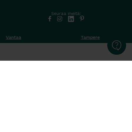
Seuraa meitä:
Vantaa
Tampere
Muottikuja 4
Nuutisarankatu 35
01450 Vantaa
33900 Tampere
050 538 9800
044 986 2705
Ota yhteyttä ›
Ota yhteyttä ›
Ma-Pe 8-16
Ma-To 8-16
La-Su suljettu
Pe sopimuksen mukaan
La-Su suljettu
Tavara Trading toimii ISO 14001:2015
ympäristöjärjestelmästandardin mukaisesti. Olemme Helsingin
kaupungin puitesopimustoimittaja toimisto- ja
julkitilakalusteissa, Valtion Hallinnon (Hanselin)