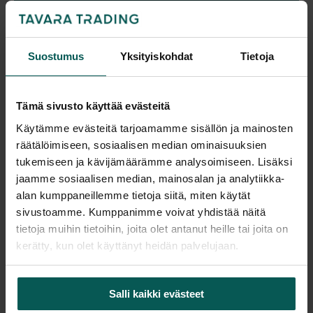
Pyydä tarjous
Suostumus
Yksityiskohdat
Tietoja
Saatavuus
Vantaa: Tuotetta on varastossa 3 kpl (Varastopaikka: 2B)
Tämä sivusto käyttää evästeitä
Tampere: Tuotetta on varastossa 0 kpl (voit tilata myymälään,
veloitamme mahdollisesti siirtomaksun)
Käytämme evästeitä tarjoamamme sisällön ja mainosten
Tulosta tuotekortti
räätälöimiseen, sosiaalisen median ominaisuuksien
tukemiseen ja kävijämäärämme analysoimiseen. Lisäksi
jaamme sosiaalisen median, mainosalan ja analytiikka-
alan kumppaneillemme tietoja siitä, miten käytät
Tuotekuvaus
sivustoamme. Kumppanimme voivat yhdistää näitä
tietoja muihin tietoihin, joita olet antanut heille tai joita on
kerätty, kun olet käyttänyt heidän palvelujaan.
HAY Bella -sivupöytä
Tyylikäs ja ajaton HAY Bella -sivupöytä. Pyöreä
puinen pöytä sopii erinomaisesti olohuoneeseen,
Salli kaikki evästeet
makuuhuoneeseen tai aulatilaan. Selkeä