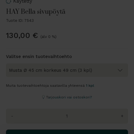
Käytetty
HAY Bella sivupöytä
Tuote ID: 7543
130,00
€
(alv 0 %)
Valitse ensin tuotevaihtoehto
Muita tuotevaihtoehtoja saatavilla yhteensä
1 kpl
Tarjouskori vai ostoskori?
-
+