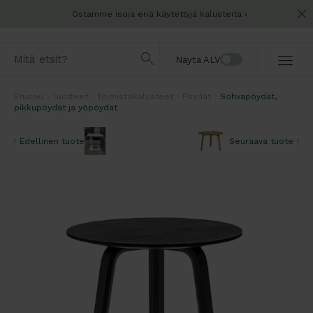
Ostamme isoja eriä käytettyjä kalusteita
Näytä ALV
Etusivu
Tuotteet
Toimistokalusteet
Pöydät
Sohvapöydät,
pikkupöydät ja yöpöydät
Edellinen tuote
Seuraava tuote