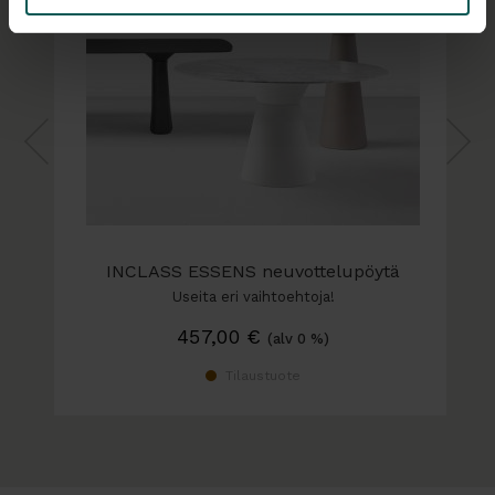
valitset tuotteen, joka on sekä
ympäristöystävällinen että kestävä.
INCLASS ESSENS neuvottelupöytä
Useita eri vaihtoehtoja!
457,00
€
(alv 0 %)
Tilaustuote