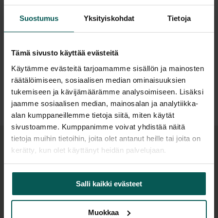
Suunnittelija
Suostumus
Yksityiskohdat
Tietoja
Jalustat valmistetaan kierrätettävästä
polyeteenistä, ja ne ovat saatavilla viidessä eri
Lisätiedot
värissä. Pöytien kansia on saatavilla tammi- tai
Tämä sivusto käyttää evästeitä
pähkinäviilusta, lakatusta MDF:stä, melamiinista,
Käytämme evästeitä tarjoamamme sisällön ja mainosten
FENIX®-materiaalista sekä eri paksuuksilla ja
Tiedostot
räätälöimiseen, sosiaalisen median ominaisuuksien
ytimillä varustetuista HPL:istä. Kaapelihallinta on
tukemiseen ja kävijämäärämme analysoimiseen. Lisäksi
tärkeä osa modernia työympäristöä, ja ESSENS-
jaamme sosiaalisen median, mainosalan ja analytiikka-
pöydät on suunniteltu erityisesti kaapelien
alan kumppaneillemme tietoja siitä, miten käytät
hallintaan. Pöytien jalat mahdollistavat erilaisten
sivustoamme. Kumppanimme voivat yhdistää näitä
liitäntöjen asentamisen ja kaapelien siistin
tietoja muihin tietoihin, joita olet antanut heille tai joita on
kerätty, kun olet käyttänyt heidän palvelujaan.
piilottamisen, mikä luo siistin ja toimivan
Samaa sarjaa:
ympäristön.
Salli kaikki evästeet
Pöydät on suunniteltu kestämään pitkään ja
täyttämään tiukat turvallisuus- ja
kestävyysvaatimukset, joten voit olla varma, että
Muokkaa