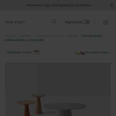
Ostamme isoja eriä käytettyjä kalusteita
Näytä ALV
Etusivu
Tuotteet
Toimistokalusteet
Pöydät
Sohvapöydät,
pikkupöydät ja yöpöydät
Edellinen tuote
Seuraava tuote