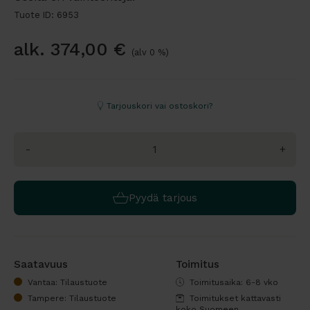
Tuote ID: 6953
alk.
374,00
€
(alv 0 %)
Tarjouskori vai ostoskori?
-
+
Pyydä tarjous
Saatavuus
Toimitus
Vantaa: Tilaustuote
Toimitusaika: 6-8 vko
Tampere: Tilaustuote
Toimitukset kattavasti
koko Suomeen.