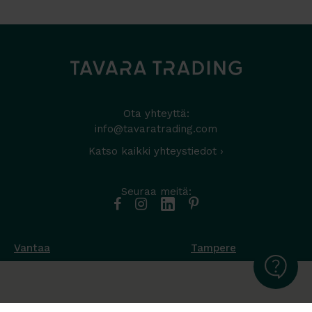
Ota yhteyttä:
info@tavaratrading.com
Katso kaikki yhteystiedot ›
Seuraa meitä:
Vantaa
Tampere
Muottikuja 4
Nuutisarankatu 35
01450 Vantaa
33900 Tampere
050 538 9800
044 986 2705