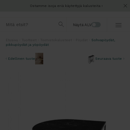
Ostamme isoja eriä käytettyjä kalusteita
Näytä ALV
Etusivu
Tuotteet
Toimistokalusteet
Pöydät
Sohvapöydät,
pikkupöydät ja yöpöydät
Edellinen tuote
Seuraava tuote