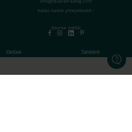
info@tavaratrading.com
Katso kaikki yhteystiedot ›
Seuraa meitä:
Vantaa
Tampere
Muottikuja 4
Nuutisarankatu 35
01450 Vantaa
33900 Tampere
050 538 9800
044 986 2705
Ota yhteyttä ›
Ota yhteyttä ›
Ma-Pe 8-16
Ma-To 8-16
La-Su suljettu
Pe sopimuksen mukaan
La-Su suljettu
Tavara Trading toimii ISO 14001:2015
ympäristöjärjestelmästandardin mukaisesti. Olemme Helsingin