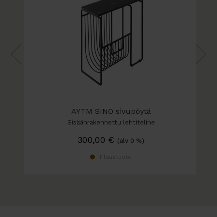
AYTM SINO sivupöytä
Sisäänrakennettu lehtiteline
300,00
€
(alv 0 %)
Tilaustuote