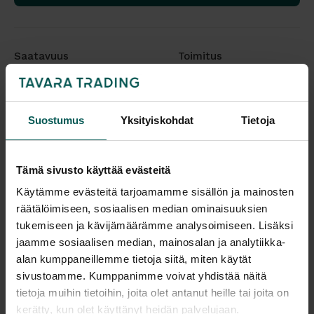
Saatavuus
Toimitus
Vantaa: Tilaustuote
Toimitusaika: 2-3 vko
Tampere: Tilaustuote
Toimitukset kattavasti
koko Suomeen.
Suostumus
Yksityiskohdat
Tietoja
Tulosta tuotekortti
Kaikki valmistajan tuotteet tilattavissa kauttamme.
Tämä sivusto käyttää evästeitä
Käytämme evästeitä tarjoamamme sisällön ja mainosten
räätälöimiseen, sosiaalisen median ominaisuuksien
tukemiseen ja kävijämäärämme analysoimiseen. Lisäksi
jaamme sosiaalisen median, mainosalan ja analytiikka-
alan kumppaneillemme tietoja siitä, miten käytät
Tuotekuvaus
sivustoamme. Kumppanimme voivat yhdistää näitä
tietoja muihin tietoihin, joita olet antanut heille tai joita on
AYTM SINO sarjaan kuuluu kolme erilaista mallia,
kerätty, kun olet käyttänyt heidän palvelujaan.