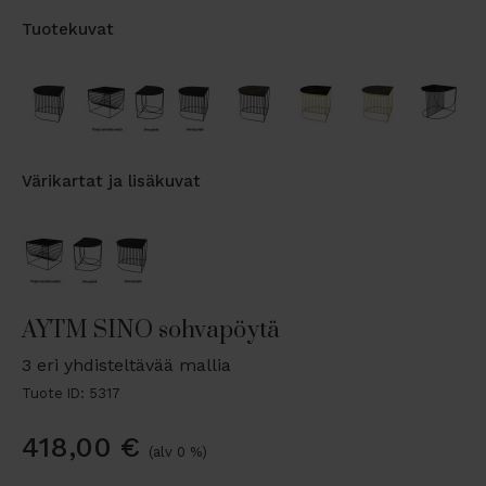
Tuotekuvat
Värikartat ja lisäkuvat
AYTM SINO sohvapöytä
3 eri yhdisteltävää mallia
Tuote ID: 5317
418,00
€
(alv 0 %)