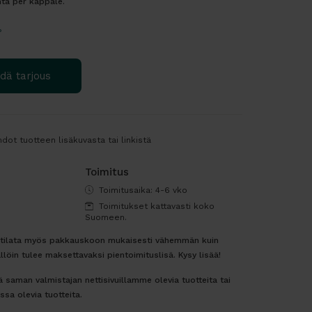
nta per kappale.
?
dä tarjous
dot tuotteen lisäkuvasta tai linkistä
Toimitus
Toimitusaika: 4-6 vko
Toimitukset kattavasti koko
Suomeen.
i tilata myös pakkauskoon mukaisesti vähemmän kuin
llöin tulee maksettavaksi pientoimituslisä. Kysy lisää!
 saman valmistajan nettisivuillamme olevia tuotteita tai
ssa olevia tuotteita.