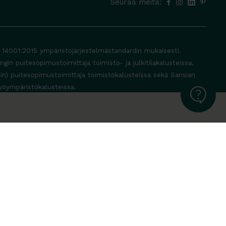
Seuraa meitä:
O 14001:2015 ympäristöjärjestelmästandardin mukaisesti.
in puitesopimustoimittaja toimisto- ja julkitilakalusteissa,
lin) puitesopimustoimittaja toimistokalusteissa sekä Sansian
yöympäristökalusteissa.