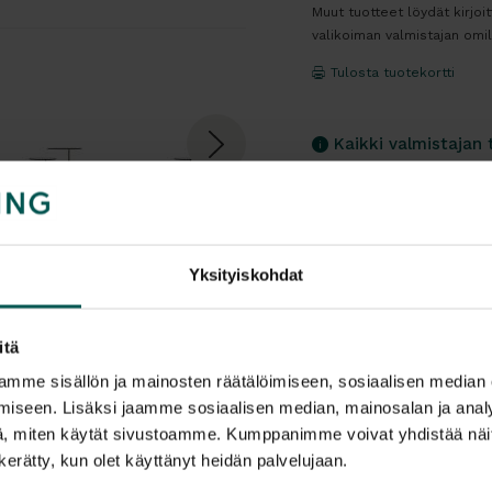
Muut tuotteet löydät kirjoi
valikoiman valmistajan omilt
Tulosta tuotekortti
Kaikki valmistajan 
Yksityiskohdat
Tuotekuvaus
itä
Quinti Xa Xa on pie
mme sisällön ja mainosten räätälöimiseen, sosiaalisen median
täydentämään loun
iseen. Lisäksi jaamme sosiaalisen median, mainosalan ja analy
toimistoihin, aulati
, miten käytät sivustoamme. Kumppanimme voivat yhdistää näitä t
helposti sijoitett
n kerätty, kun olet käyttänyt heidän palvelujaan.
yksittäisenä tai 