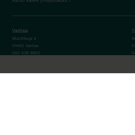
Katso kaikki yhteystiedot ›
Vantaa
T
Muottikuja 4
N
01450 Vantaa
3
050 538 9800
0
Ota yhteyttä ›
O
Ma-Pe 8-16
M
La-Su suljettu
P
L