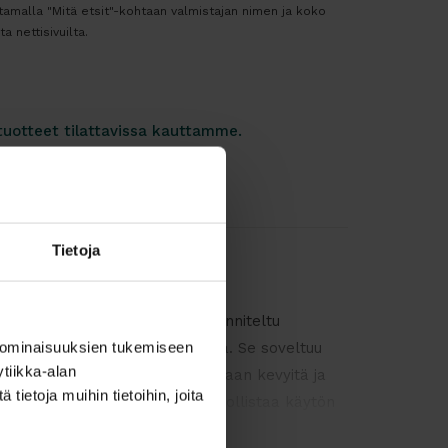
ttamalla "Mitä etsit"-kohtaan valmistajan nimen ja koko
a nettisivuilta.
tuotteet tilattavissa kauttamme.
Tietoja
ni sivu- ja aputaso, joka on suunniteltu
 ominaisuuksien tukemiseen
ge- ja odotustilojen kalustusta. Se soveltuu
tiikka-alan
loihin ja julkitiloihin, joissa tarvitaan kevyitä ja
ietoja muihin tietoihin, joita
avia pöytiä. Kompakti koko mahdollistaa käytön
useamman pöydän ryhmissä.