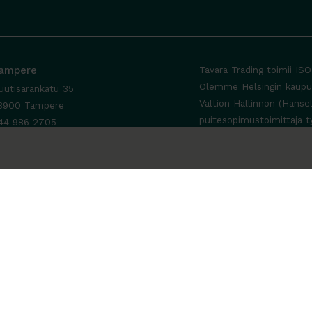
ampere
Tavara Trading toimii IS
Olemme Helsingin kaupung
uutisarankatu 35
Valtion Hallinnon (Hanse
3900 Tampere
puitesopimustoimittaja t
44 986 2705
ta yhteyttä ›
a-To 8-16
e sopimuksen mukaan
a-Su suljettu