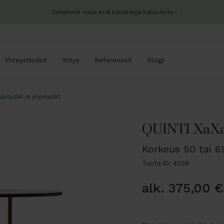
Ostamme isoja eriä käytettyjä kalusteita
Yhteystiedot
Yritys
Referenssit
Blogi
upöydät ja yöpöydät
QUINTI XaXa
Korkeus 50 tai 
Tuote ID: 4038
alk.
375,00