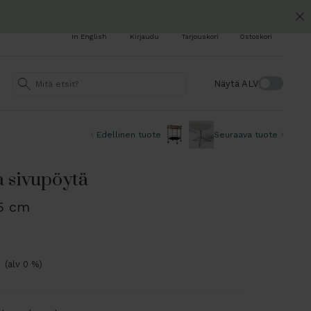
In English
Kirjaudu
Tarjouskori
Ostoskori
Näytä ALV
Edellinen tuote
Seuraava tuote
 sivupöytä
65 cm
€
(alv 0 %)