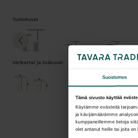
Tuotekuvat
Värikartat ja lisäkuvat
Suostumus
Tämä sivusto käyttää eväste
Käytämme evästeitä tarjoama
ja kävijämäärämme analysoim
kumppaneillemme tietoja siitä
olet antanut heille tai joita o