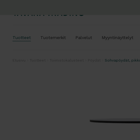
Tuotteet
Tuotemerkit
Palvelut
Myyntinäyttelyt
Etusivu
Tuotteet
Toimistokalusteet
Pöydät
Sohvapöydät, pikk