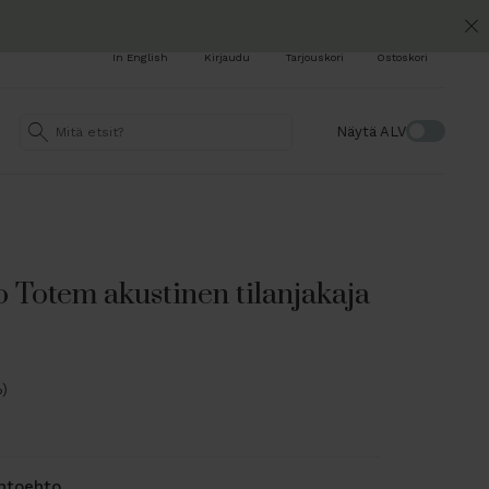
In English
Kirjaudu
Tarjouskori
Ostoskori
Näytä ALV
 Totem akustinen tilanjakaja
%)
ihtoehto