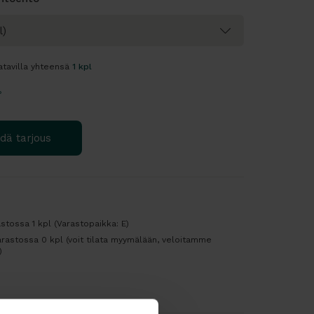
atavilla yhteensä
1 kpl
?
dä tarjous
stossa 1 kpl (Varastopaikka: E)
rastossa 0 kpl (voit tilata myymälään, veloitamme
)