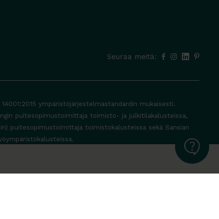
Seuraa meitä:
O 14001:2015 ympäristöjärjestelmästandardin mukaisesti.
in puitesopimustoimittaja toimisto- ja julkitilakalusteissa,
lin) puitesopimustoimittaja toimistokalusteissa sekä Sansian
yöympäristökalusteissa.