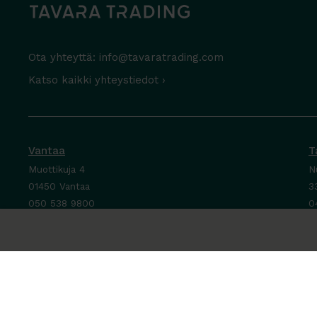
Ota yhteyttä:
info@tavaratrading.com
Katso kaikki yhteystiedot ›
Vantaa
T
Muottikuja 4
N
01450 Vantaa
3
050 538 9800
0
Ota yhteyttä ›
O
Ma-Pe 8-16
M
La-Su suljettu
P
L