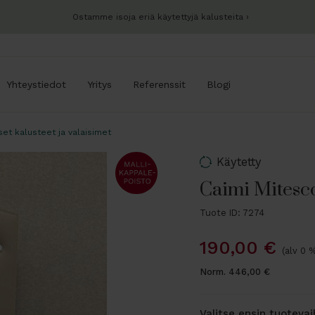
Ostamme isoja eriä käytettyjä kalusteita
Yhteystiedot
Yritys
Referenssit
Blogi
set kalusteet ja valaisimet
Käytetty
Caimi Mitesco
Tuote ID: 7274
190,00
€
(alv 0 
Norm.
446,00
€
Valitse ensin tuoteva