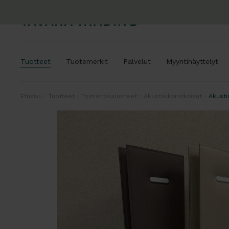
Tuotteet
Tuotemerkit
Palvelut
Myyntinäyttelyt
Etusivu
Tuotteet
Toimistokalusteet
Akustiikkaratkaisut
Akusti