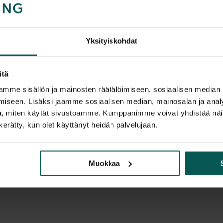
Tuotekuvaus
Yksityiskohdat
Snowsound Totem o
parantaa tilojen 
työskentely- ja o
itä
vastakkain asenne
mme sisällön ja mainosten räätälöimiseen, sosiaalisen median
saavutetaan tasa
iseen. Lisäksi jaamme sosiaalisen median, mainosalan ja analy
Totem-tilanjakaja 
, miten käytät sivustoamme. Kumppanimme voivat yhdistää näitä t
n kerätty, kun olet käyttänyt heidän palvelujaan.
toimistoihin, neuvot
ja yksityisyys ovat
Malli: Snowso
Muokkaa
Valmistaja: Cai
Suunnittelija: 
Paneelit: 2 kp
Paneelin mitat
Mitat kokoonp
Jalusta: valur