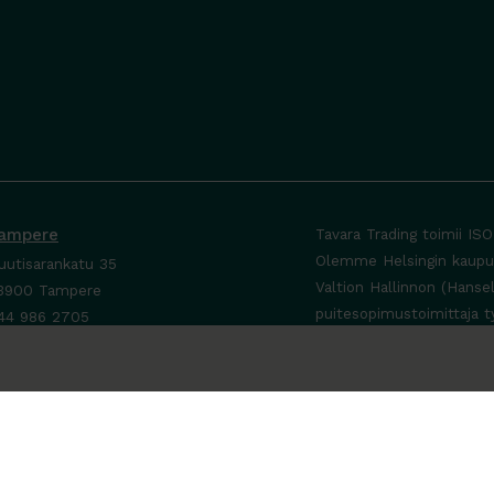
ampere
Tavara Trading toimii IS
Olemme Helsingin kaupung
uutisarankatu 35
Valtion Hallinnon (Hanse
3900 Tampere
puitesopimustoimittaja t
44 986 2705
ta yhteyttä ›
a-To 8-16
e sopimuksen mukaan
a-Su suljettu