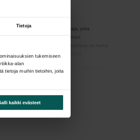
Tietoja
n laadukas akustinen tilanjakaja, joka
äänimaailmaa ja luo rauhallisemman
leskeluympäristön. Kyseisessä mallissa on kaksi
ttua Mitesco-paneelia, joiden avulla
 ominaisuuksien tukemiseen
painoinen äänenvaimennus molemmilta puolilta.
tiikka-alan
on sekä käytännöllinen että tyylikäs ratkaisu
ietoja muihin tietoihin, joita
telutiloihin ja julkisiin tiloihin, joissa akustiikka
 tärkeitä.
und Totem, Mitesco-paneelit
Salli kaikki evästeet
mi Brevetti (Italy)
Michele De Lucchi
l, vastakkain
: 159 x 44 cm
anossa: korkeus 180 cm, leveys 45 cm
autainen, jauhemaalattu, halkaisija 34 cm