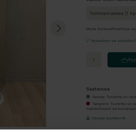
Muita tuotevaihtoehtoja sa
Tarjouskori vai ostoskori
Pyy
Saatavuus
Vantaa: Tuotetta on vara
Tampere: Tuotetta on va
mahdollisesti siirtomaksun
Tulosta tuotekortti