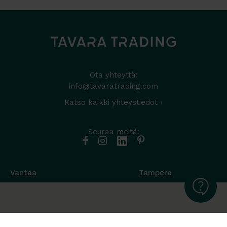
Ota yhteyttä:
info@tavaratrading.com
Katso kaikki yhteystiedot ›
Seuraa meitä:
Vantaa
Tampere
Muottikuja 4
Nuutisarankatu 35
01450 Vantaa
33900 Tampere
050 538 9800
044 986 2705
Ota yhteyttä ›
Ota yhteyttä ›