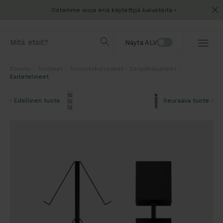
Ostamme isoja eriä käytettyjä kalusteita
Näytä ALV
Etusivu
Tuotteet
Toimistokalusteet
Esityskalusteet
Esitetelineet
Edellinen tuote
Seuraava tuote