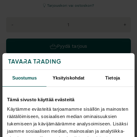
Tarjouskori vai ostoskori?
-
+
Pyydä tarjous
Värivaihtoehdot:
Suostumus
Yksityiskohdat
Tietoja
Saatavuus
Toimitus
Tämä sivusto käyttää evästeitä
Vantaa: Tilaustuote
Toimitusaika: 4-6 vko
Käytämme evästeitä tarjoamamme sisällön ja mainosten
Tampere: Tilaustuote
Toimitukset kattavasti
räätälöimiseen, sosiaalisen median ominaisuuksien
koko Suomeen.
tukemiseen ja kävijämäärämme analysoimiseen. Lisäksi
Malli esillä myymälöissä (Vantaa), tervetuloa tutustumaan!
jaamme sosiaalisen median, mainosalan ja analytiikka-