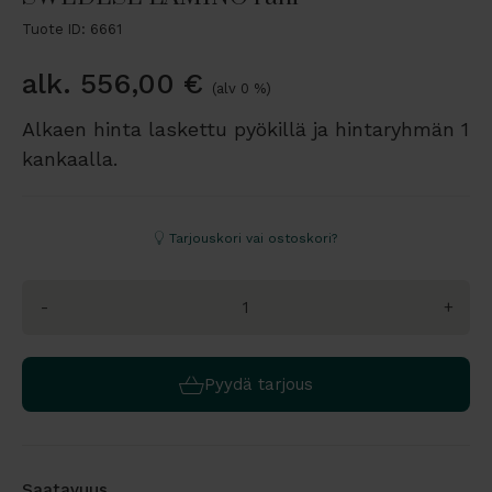
Tuote ID: 6661
alk.
556,00
€
(alv 0 %)
Alkaen hinta laskettu pyökillä ja hintaryhmän 1
kankaalla.
Tarjouskori vai ostoskori?
-
+
Pyydä tarjous
Saatavuus