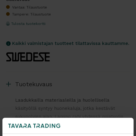
Vantaa: Tilaustuote
Tampere: Tilaustuote
Tulosta tuotekortti
Kaikki valmistajan tuotteet tilattavissa kauttamme.
Tuotekuvaus
Laadukkailla materiaaleilla ja huolellisella
käsityöllä syntyy huonekaluja, jotka kestävät
sukupolvien ajan. Lamino rahi yhdessä nojatuolin
kanssa on täydellinen esimerkki ajattomasta
muotoilusta. Tuotteet päällystetään