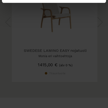
SWEDESE LAMINO EASY nojatuoli
Monia eri vaihtoehtoja
1415,00
€
(alv 0 %)
Tilaustuote