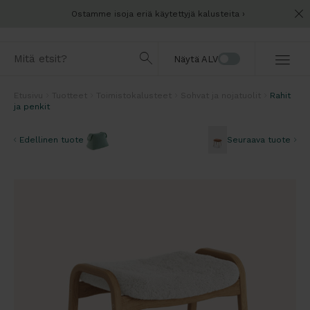
Ostamme isoja eriä käytettyjä kalusteita
Näytä ALV
Etusivu
Tuotteet
Toimistokalusteet
Sohvat ja nojatuolit
Rahit
ja penkit
Edellinen tuote
Seuraava tuote