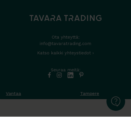
Ota yhteyttä:
info@tavaratrading.com
Katso kaikki yhteystiedot ›
Seuraa meitä:
Vantaa
Tampere
Muottikuja 4
Nuutisarankatu 35
01450 Vantaa
33900 Tampere
050 538 9800
044 986 2705
Ota yhteyttä ›
Ota yhteyttä ›