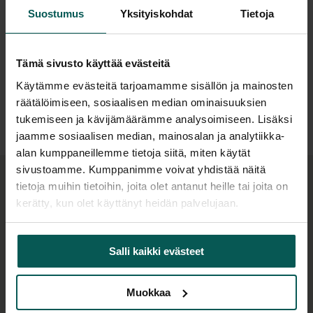
lampaannahalla, tekstiilillä tai nahalla ja niitä on
Suostumus
Yksityiskohdat
Tietoja
saatavana useilla eri puulajeilla ja
Suunnittelija
pintakäsittelyillä.
Tämä sivusto käyttää evästeitä
Lisätiedoista ja kuvista löydät tarkemmat tiedot!
Käytämme evästeitä tarjoamamme sisällön ja mainosten
Lisätiedot
räätälöimiseen, sosiaalisen median ominaisuuksien
tukemiseen ja kävijämäärämme analysoimiseen. Lisäksi
jaamme sosiaalisen median, mainosalan ja analytiikka-
alan kumppaneillemme tietoja siitä, miten käytät
sivustoamme. Kumppanimme voivat yhdistää näitä
tietoja muihin tietoihin, joita olet antanut heille tai joita on
Tuotteen lisätuotteet
kerätty, kun olet käyttänyt heidän palvelujaan.
Salli kaikki evästeet
Muokkaa