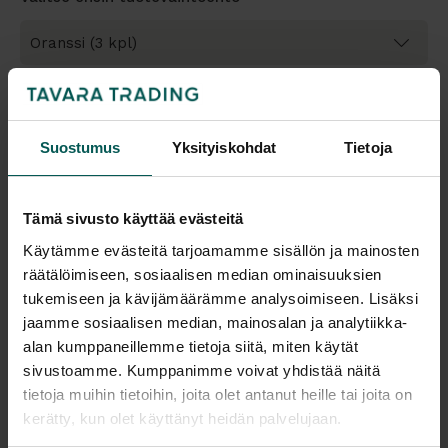
Muita tuotevaihtoehtoja saatavilla yhteensä
5 kpl
Tarjouskori vai ostoskori?
Suostumus
Yksityiskohdat
Tietoja
-
+
Tämä sivusto käyttää evästeitä
Käytämme evästeitä tarjoamamme sisällön ja mainosten
Pyydä tarjous
räätälöimiseen, sosiaalisen median ominaisuuksien
tukemiseen ja kävijämäärämme analysoimiseen. Lisäksi
jaamme sosiaalisen median, mainosalan ja analytiikka-
alan kumppaneillemme tietoja siitä, miten käytät
Saatavuus
sivustoamme. Kumppanimme voivat yhdistää näitä
Vantaa: Tuotetta on varastossa 3 kpl (Varastopaikka: 3B)
tietoja muihin tietoihin, joita olet antanut heille tai joita on
Tampere: Tuotetta on varastossa 0 kpl (voit tilata myymälään,
kerätty, kun olet käyttänyt heidän palvelujaan.
veloitamme mahdollisesti siirtomaksun)