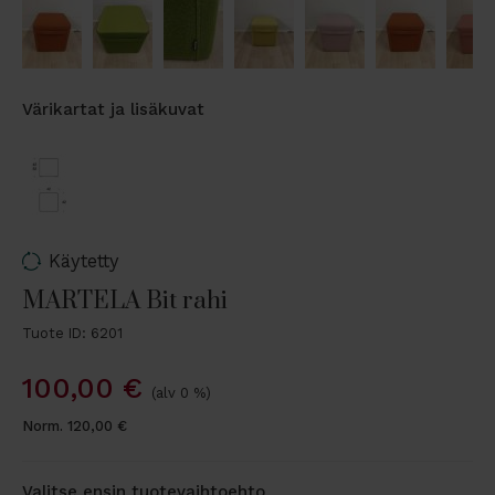
Värikartat ja lisäkuvat
Käytetty
MARTELA Bit rahi
Tuote ID: 6201
100,00
€
(alv 0 %)
Norm.
120,00
€
Valitse ensin tuotevaihtoehto