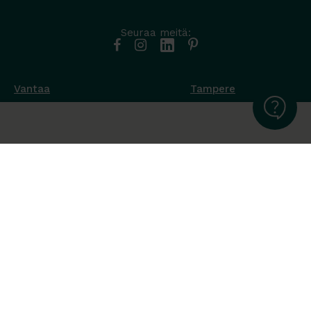
Seuraa meitä:
Vantaa
Tampere
Muottikuja 4
Nuutisarankatu 35
01450 Vantaa
33900 Tampere
050 538 9800
044 986 2705
Ota yhteyttä ›
Ota yhteyttä ›
Ma-Pe 8-16
Ma-To 8-16
La-Su suljettu
Pe sopimuksen mukaan
La-Su suljettu
Tavara Trading toimii ISO 14001:2015
ympäristöjärjestelmästandardin mukaisesti. Olemme Helsingin
kaupungin puitesopimustoimittaja toimisto- ja
julkitilakalusteissa, Valtion Hallinnon (Hanselin)