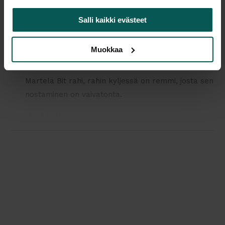
Tulosta tuotekortti
Salli kaikki evästeet
Muokkaa
Tuotekuvaus
Martela Bit rahi, rahin kyljessä on remmi, josta sen
nostaminen on vaivatonta.
Mitat lisäkuvassa.