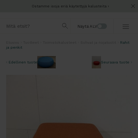
Ostamme isoja eriä käytettyjä kalusteita
Näytä ALV
Etusivu
Tuotteet
Toimistokalusteet
Sohvat ja nojatuolit
Rahit
ja penkit
Edellinen tuote
Seuraava tuote