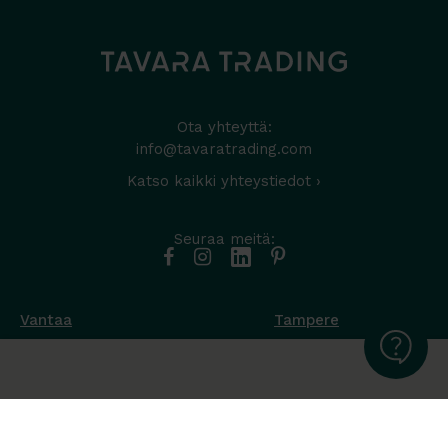
Ota yhteyttä:
info@tavaratrading.com
Katso kaikki yhteystiedot ›
Seuraa meitä:
Vantaa
Tampere
Muottikuja 4
Nuutisarankatu 35
01450 Vantaa
33900 Tampere
050 538 9800
044 986 2705
Ota yhteyttä ›
Ota yhteyttä ›