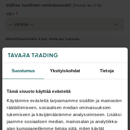
Valitse tuotteen ominaisuudet
(hinnat alv 0 %)
Väri
*
Minimitilausmäärä 4 kpl, hinta per kappale.
Tarjouskori vai ostoskori?
-
+
Suostumus
Yksityiskohdat
Tietoja
Pyydä tarjous
Tämä sivusto käyttää evästeitä
Käytämme evästeitä tarjoamamme sisällön ja mainosten
räätälöimiseen, sosiaalisen median ominaisuuksien
tukemiseen ja kävijämäärämme analysoimiseen. Lisäksi
Saatavuus
Toimitus
jaamme sosiaalisen median, mainosalan ja analytiikka-
Vantaa: Tilaustuote
Toimitusaika: 2-3 vko
alan kumppaneillemme tietoja siitä, miten käytät