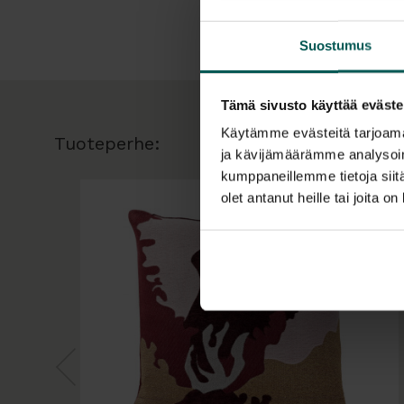
Suostumus
Tämä sivusto käyttää eväste
Käytämme evästeitä tarjoama
Tuoteperhe:
ja kävijämäärämme analysoim
kumppaneillemme tietoja siitä
olet antanut heille tai joita o