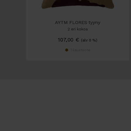
AYTM FLORES tyyny
2 eri kokoa
107,00
€
(alv 0 %)
Tilaustuote