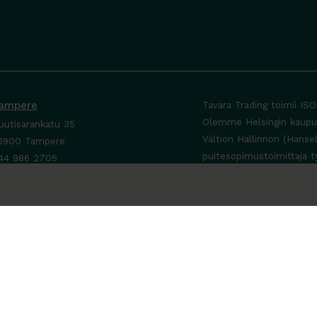
ampere
Tavara Trading toimii IS
Olemme Helsingin kaupung
uutisarankatu 35
Valtion Hallinnon (Hanse
3900 Tampere
puitesopimustoimittaja t
44 986 2705
ta yhteyttä ›
a-To 8-16
e sopimuksen mukaan
a-Su suljettu