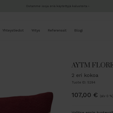
Ostamme isoja eriä käytettyjä kalusteita
Yhteystiedot
Yritys
Referenssit
Blogi
AYTM FLORE
2 eri kokoa
Tuote ID: 5294
107,00
€
(alv 0 %
Valitse ensin tuoteva