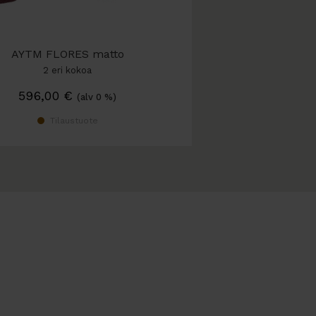
AYTM FLORES matto
2 eri kokoa
596,00
€
(alv 0 %)
Tilaustuote