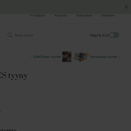
In English
Kirjaudu
Tarjouskori
Ostoskori
Näytä ALV
Edellinen tuote
Seuraava tuote
S tyyny
)
ihtoehto