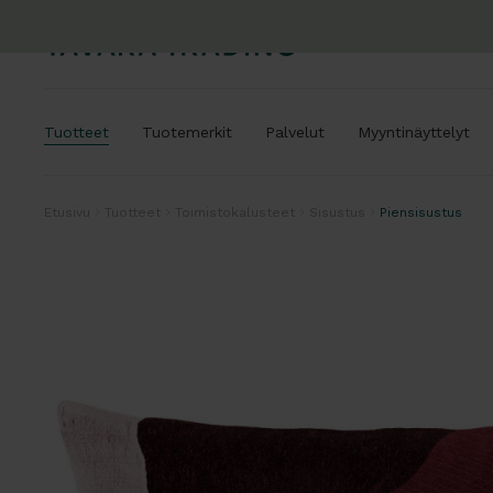
Tuotteet
Tuotemerkit
Palvelut
Myyntinäyttelyt
Etusivu
Tuotteet
Toimistokalusteet
Sisustus
Piensisustus