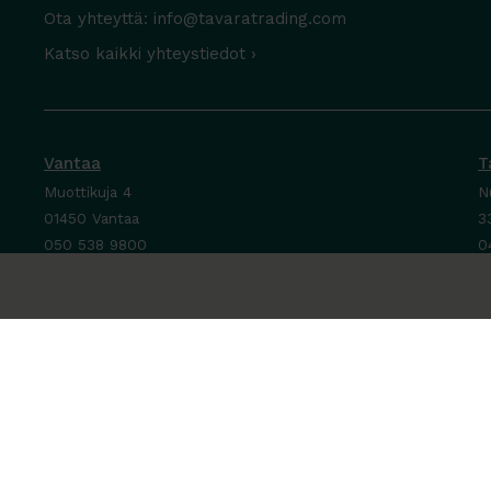
Ota yhteyttä:
info@tavaratrading.com
Katso kaikki yhteystiedot ›
Vantaa
T
Muottikuja 4
N
01450 Vantaa
3
050 538 9800
0
Ota yhteyttä ›
O
Ma-Pe 8-16
M
La-Su suljettu
P
L