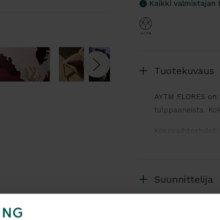
Kaikki valmistajan 
Tuotekuvaus
AYTM FLORES on ka
tulppaaneista. Kok
Kokovaihtoehdot:
Leveys 60 x s
Leveys 45 x s
Suunnittelija
Lisätiedot