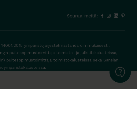
Seuraa meitä:
O 14001:2015 ympäristöjärjestelmästandardin mukaisesti.
in puitesopimustoimittaja toimisto- ja julkitilakalusteissa,
lin) puitesopimustoimittaja toimistokalusteissa sekä Sansian
yöympäristökalusteissa.