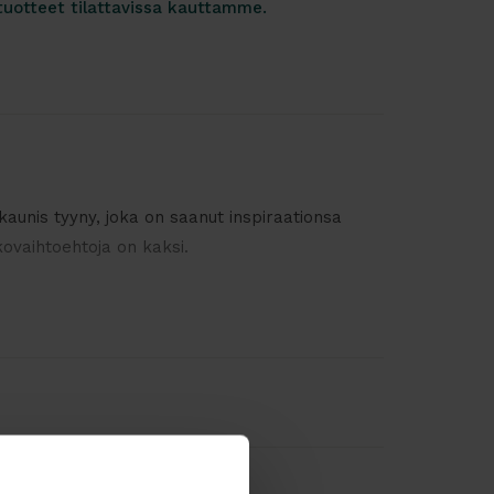
tuotteet tilattavissa kauttamme.
unis tyyny, joka on saanut inspiraationsa
ovaihtoehtoja on kaksi.
yvyys 40 cm
yvyys 45 cm