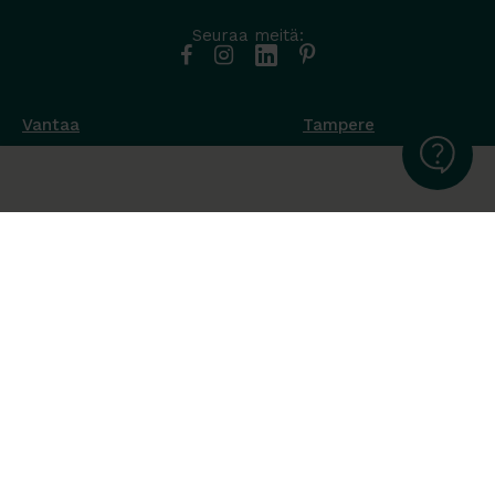
Seuraa meitä:
Vantaa
Tampere
Muottikuja 4
Nuutisarankatu 35
01450 Vantaa
33900 Tampere
050 538 9800
044 986 2705
Ota yhteyttä ›
Ota yhteyttä ›
Ma-Pe 8-16
Ma-To 8-16
La-Su suljettu
Pe sopimuksen mukaan
La-Su suljettu
Tavara Trading toimii ISO 14001:2015
ympäristöjärjestelmästandardin mukaisesti. Olemme Helsingin
kaupungin puitesopimustoimittaja toimisto- ja
julkitilakalusteissa, Valtion Hallinnon (Hanselin)