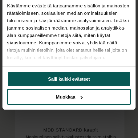
irrotettavat kaukalot helpottavat käyttöä ja
Käytämme evästeitä tarjoamamme sisällön ja mainosten
huoltoa, ja laatikon vapaa seisova muoto
räätälöimiseen, sosiaalisen median ominaisuuksien
Tuoteperhe
mahdollistaa sen sijoittamisen monenlaisiin tiloihin.
tukemiseen ja kävijämäärämme analysoimiseen. Lisäksi
jaamme sosiaalisen median, mainosalan ja analytiikka-
alan kumppaneillemme tietoja siitä, miten käytät
sivustoamme. Kumppanimme voivat yhdistää näitä
tietoja muihin tietoihin, joita olet antanut heille tai joita on
kerätty, kun olet käyttänyt heidän palvelujaan.
Salli kaikki evästeet
Muokkaa
MDD STANDARD kaapit
Monipuolinen säilytyskalustesarja toimistoihin