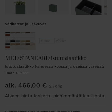
Värikartat ja lisäkuvat
MDD STANDARD istutuslaatikko
Istutuslaatikko kahdessa koossa ja useissa väreissä
Tuote ID: 6900
alk.
466,00
€
(alv 0 %)
Alkaen hinta laskettu pienimmästä laatikosta.
Yksittäiskappaleissa toimitusaika voi olla pidempi.