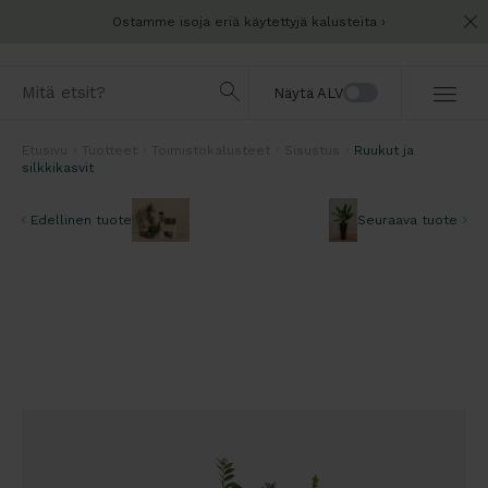
Ostamme isoja eriä käytettyjä kalusteita
Näytä ALV
Etusivu
Tuotteet
Toimistokalusteet
Sisustus
Ruukut ja
silkkikasvit
Edellinen tuote
Seuraava tuote