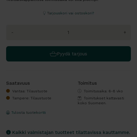
Tarjouskori vai ostoskori?
-
+
Pyydä tarjous
Saatavuus
Toimitus
Vantaa: Tilaustuote
Toimitusaika: 6-8 vko
Tampere: Tilaustuote
Toimitukset kattavasti
koko Suomeen.
Tulosta tuotekortti
Kaikki valmistajan tuotteet tilattavissa kauttamme.