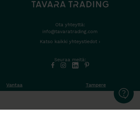
Ota yhteyttä:
info@tavaratrading.com
Katso kaikki yhteystiedot ›
Seuraa meitä:
Vantaa
Tampere
Muottikuja 4
Nuutisarankatu 35
01450 Vantaa
33900 Tampere
050 538 9800
044 986 2705
Ota yhteyttä ›
Ota yhteyttä ›
Ma-Pe 8-16
Ma-To 8-16
La-Su suljettu
Pe sopimuksen mukaan