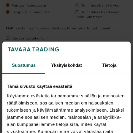
Vantaa: Tilaustuote
Toimitusaika: 6-8 vko
Tampere: Tilaustuote
Toimitukset kattavasti
koko Suomeen.
Malli esillä myymälöissä (Vantaa), tervetuloa tutustumaan!
Tulosta tuotekortti
Kaikki valmistajan tuotteet tilattavissa kauttamme.
Suostumus
Yksityiskohdat
Tietoja
Tämä sivusto käyttää evästeitä
Käytämme evästeitä tarjoamamme sisällön ja mainosten
Tuotekuvaus
räätälöimiseen, sosiaalisen median ominaisuuksien
tukemiseen ja kävijämäärämme analysoimiseen. Lisäksi
DAPHNE
- sarjan ääntä vaimentavat sermit on
jaamme sosiaalisen median, mainosalan ja analytiikka-
suunniteltu työpaikoille, julkisiin tiloihin tai koteihin,
alan kumppaneillemme tietoja siitä, miten käytät
tehden niistä viihtyisiä akustisesti. Vaihtoehtoja on
sivustoamme. Kumppanimme voivat yhdistää näitä