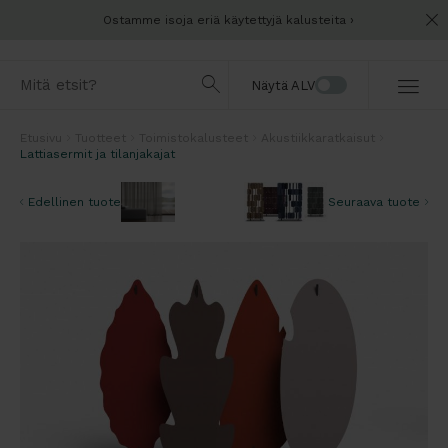
Ostamme isoja eriä käytettyjä kalusteita
Näytä ALV
Etusivu
Tuotteet
Toimistokalusteet
Akustiikkaratkaisut
Lattiasermit ja tilanjakajat
Edellinen tuote
Seuraava tuote