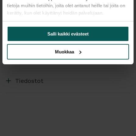
useita, katso kuvat! Värivaihtoehtoja on useita,
tietoja muihin tietoihin, joita olet antanut heille tai joita on
kerätty, kun olet käyttänyt heidän palvelujaan.
saatavissa myös muilla väreillä, kysy tästä lisää!
Suunnittelija
Salli kaikki evästeet
Muokkaa
Lisätiedot
Tiedostot