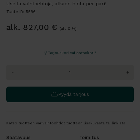
Useita vaihtoehtoja, alkaen hinta per pari!
Tuote ID: 5586
alk.
827,00
€
(alv 0 %)
Tarjouskori vai ostoskori?
-
+
Pyydä tarjous
Katso tuotteen värivaihtoehdot tuotteen lisäkuvasta tai linkistä
Saatavuus
Toimitus