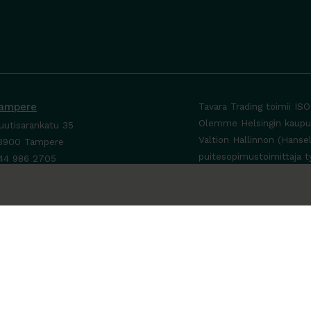
ampere
Tavara Trading toimii IS
Olemme Helsingin kaupung
uutisarankatu 35
Valtion Hallinnon (Hanse
3900 Tampere
puitesopimustoimittaja t
44 986 2705
ta yhteyttä ›
a-To 8-16
e sopimuksen mukaan
a-Su suljettu