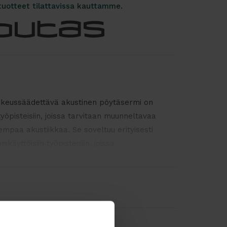
tuotteet tilattavissa kauttamme.
keussäädettävä akustinen pöytäsermi on
työpisteisiin, joissa tarvitaan muunneltavaa
mpaa akustiikkaa. Se soveltuu erityisesti
ikäyttöisiin työpisteisiin, joissa
a käyttäjät vaihtelevat.
tta voidaan säätää portaattomasti 0–50 cm
lelle, mikä mahdollistaa työpisteen
ilanteisiin. Saatavilla olevat
mahdollistavat sovittamisen erikokoisiin pöytiin