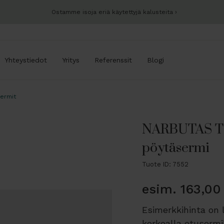
Ostamme isoja eriä käytettyjä kalusteita
Yhteystiedot
Yritys
Referenssit
Blogi
ermit
NARBUTAS TO
pöytäsermi
Tuote ID: 7552
esim.
163,00
Esimerkkihinta on 
korkealla etusermi