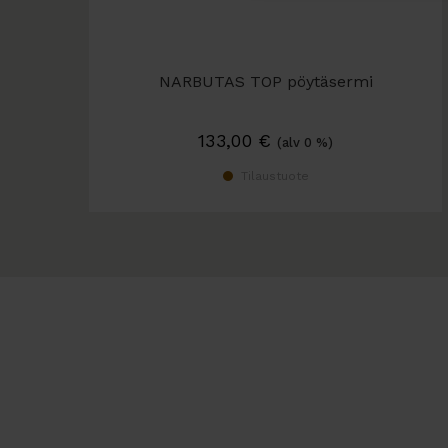
NARBUTAS TOP pöytäsermi
133,00
€
(alv 0 %)
Tilaustuote