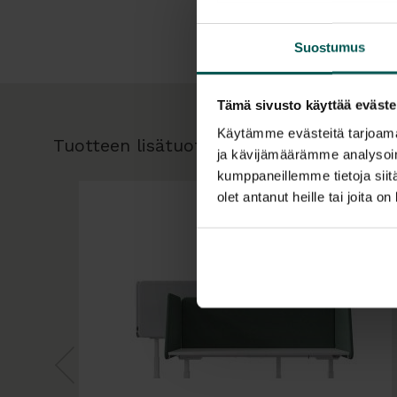
Suostumus
Tämä sivusto käyttää eväste
Käytämme evästeitä tarjoama
Tuotteen lisätuotteet
ja kävijämäärämme analysoim
kumppaneillemme tietoja siitä
olet antanut heille tai joita o