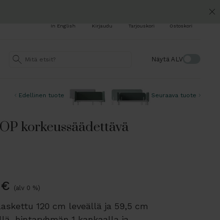
In English
Kirjaudu
Tarjouskori
Ostoskori
Näytä ALV
Edellinen tuote
Seuraava tuote
P korkeussäädettävä
€
(alv 0 %)
laskettu 120 cm leveällä ja 59,5 cm
llä, hintaryhmän 1 kankaalla ja