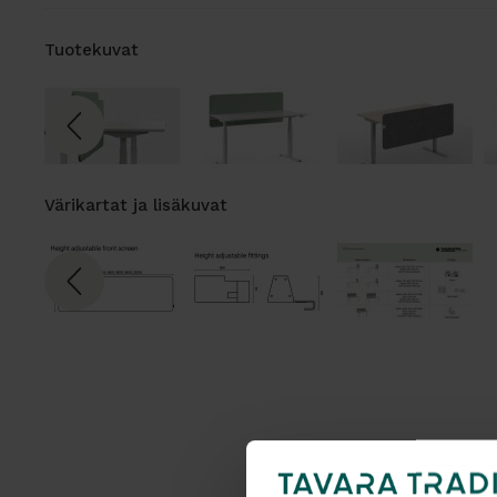
Tuotekuvat
Värikartat ja lisäkuvat