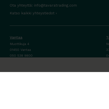
Ota yhteyttä:
info@tavaratrading.com
Katso kaikki yhteystiedot ›
Vantaa
T
Muottikuja 4
N
01450 Vantaa
3
050 538 9800
0
Ota yhteyttä ›
O
Ma-Pe 8-16
M
La-Su suljettu
P
L