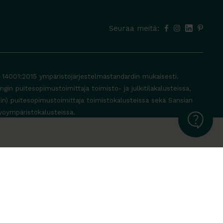
Seuraa meitä:
O 14001:2015 ympäristöjärjestelmästandardin mukaisesti.
in puitesopimustoimittaja toimisto- ja julkitilakalusteissa,
lin) puitesopimustoimittaja toimistokalusteissa sekä Sansian
yöympäristökalusteissa.