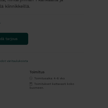
ä kiinnikkeillä.
?
dä tarjous
hdot väritaulukoista
Toimitus
Toimitusaika: 4-6 vko
Toimitukset kattavasti koko
Suomeen.