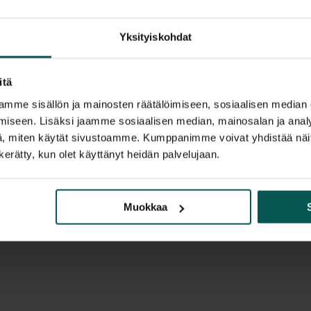
Tiedostot
ja pöytäjärjestelmi
Yksityiskohdat
Rakenteeltaan etu
lastulevyrunko ja
tehokkaasti puheää
itä
Kiinnitys toteutet
mme sisällön ja mainosten räätälöimiseen, sosiaalisen median
jotka varmistavat 
iseen. Lisäksi jaamme sosiaalisen median, mainosalan ja analy
, miten käytät sivustoamme. Kumppanimme voivat yhdistää näitä t
Mitat
n kerätty, kun olet käyttänyt heidän palvelujaan.
Sopii pöydille,
cm
Etusermin kok
Muokkaa
Korkeuden sää
Paksuus: 3,6 
Isommissa projekt
mukaan.
Kysy lisää, niin a