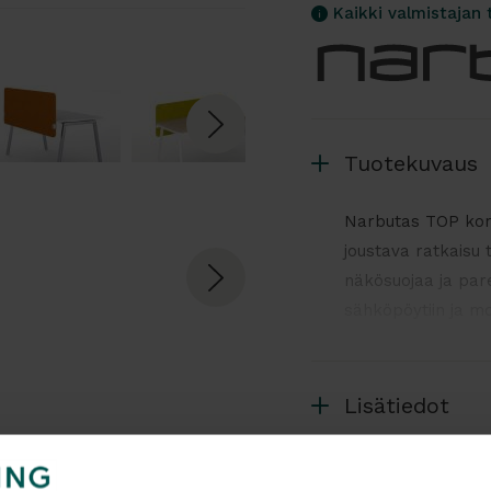
Kaikki valmistajan 
Tuotekuvaus
Narbutas TOP kor
joustava ratkaisu 
näkösuojaa ja pare
sähköpöytiin ja mon
työskentelytavat j
Etusermin korkeu
Lisätiedot
pöytätason yläpuo
mukauttamisen eri t
leveysvaihtoehdot 