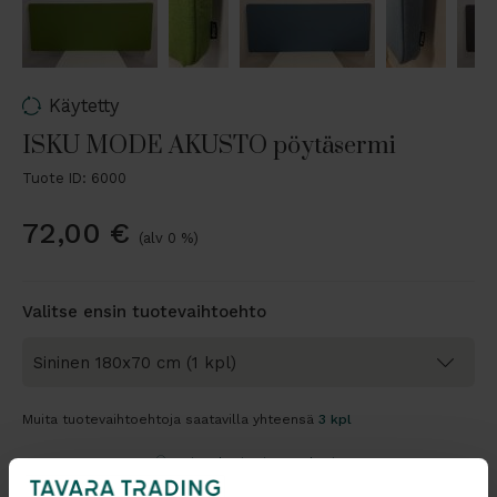
Käytetty
ISKU MODE AKUSTO pöytäsermi
Tuote ID: 6000
72,00
€
(alv 0 %)
Valitse ensin tuotevaihtoehto
Muita tuotevaihtoehtoja saatavilla yhteensä
3 kpl
Tarjouskori vai ostoskori?