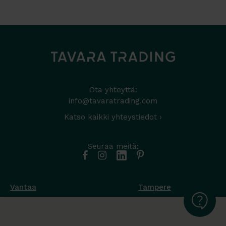
Ota yhteyttä:
info@tavaratrading.com
Katso kaikki yhteystiedot ›
Seuraa meitä:
Vantaa
Tampere
Muottikuja 4
Nuutisarankatu 35
01450 Vantaa
33900 Tampere
050 538 9800
044 986 2705