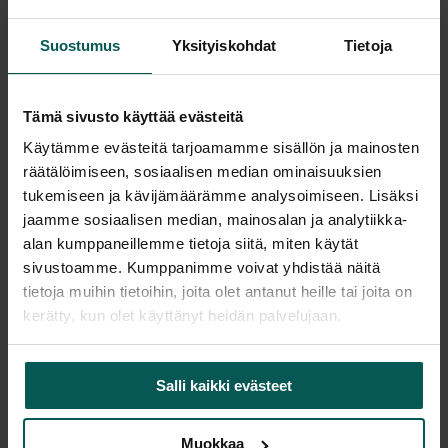
-
+
Suostumus
Yksityiskohdat
Tietoja
Pyydä tarjous
Tämä sivusto käyttää evästeitä
Käytämme evästeitä tarjoamamme sisällön ja mainosten
räätälöimiseen, sosiaalisen median ominaisuuksien
tukemiseen ja kävijämäärämme analysoimiseen. Lisäksi
Saatavuus
jaamme sosiaalisen median, mainosalan ja analytiikka-
Vantaa: Tuotetta on varastossa 1 kpl (Varastopaikka: 6B)
alan kumppaneillemme tietoja siitä, miten käytät
Tampere: Tuotetta on varastossa 0 kpl (voit tilata myymälään,
veloitamme mahdollisesti siirtomaksun)
sivustoamme. Kumppanimme voivat yhdistää näitä
tietoja muihin tietoihin, joita olet antanut heille tai joita on
Tulosta tuotekortti
kerätty, kun olet käyttänyt heidän palvelujaan.
Salli kaikki evästeet
Tuotekuvaus
Muokkaa
Tyylikkäitä Iskun pöytäsermejä.