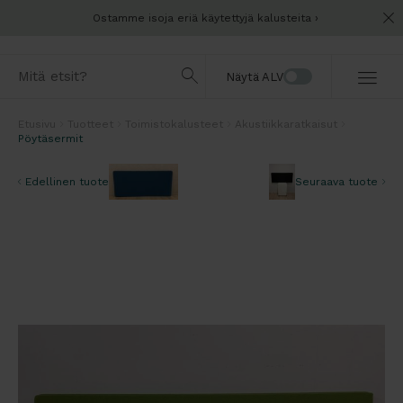
Ostamme isoja eriä käytettyjä kalusteita
Näytä ALV
Etusivu
Tuotteet
Toimistokalusteet
Akustiikkaratkaisut
Pöytäsermit
Edellinen tuote
Seuraava tuote