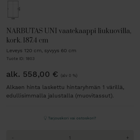
NARBUTAS UNI vaatekaappi liukuovilla,
kork. 187.4 cm
Leveys 120 cm, syvyys 60 cm
Tuote ID: 1803
alk.
558,00
€
(alv 0 %)
Alkaen hinta laskettu hintaryhmän 1 värillä,
edullisimmalla jalustalla (muovitassut).
Tarjouskori vai ostoskori?
-
+