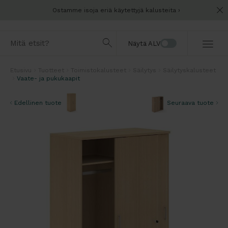
Ostamme isoja eriä käytettyjä kalusteita
Näytä ALV
Etusivu
Tuotteet
Toimistokalusteet
Säilytys
Säilytyskalusteet
Vaate- ja pukukaapit
Edellinen tuote
Seuraava tuote