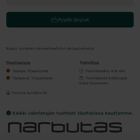
Pyydä tarjous
Katso tuotteen värivaihtoehdot väritaulukoista
Saatavuus
Toimitus
Vantaa: Tilaustuote
Toimitusaika: 4-6 vko
Tampere: Tilaustuote
Toimitukset kattavasti
koko Suomeen.
Tulosta tuotekortti
Kaikki valmistajan tuotteet tilattavissa kauttamme.