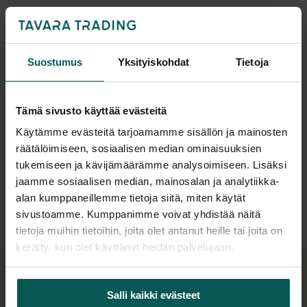
Tuotekuvaus
Suostumus
Yksityiskohdat
Tietoja
NARBUTAKSEN UNI kalustesarja tarjoaa edullisen
ja tyylikkään ratkaisun nykyajan moderniin
toimistoon. UNI vaatekaappi liukuovilla on
Tämä sivusto käyttää evästeitä
helppohoitoista ja huoletonta
Käytämme evästeitä tarjoamamme sisällön ja mainosten
matalapainelaminaattia. UNI vaatekaappi
räätälöimiseen, sosiaalisen median ominaisuuksien
liukuovilla on tilaustuote ja sitä on
tukemiseen ja kävijämäärämme analysoimiseen. Lisäksi
jaamme sosiaalisen median, mainosalan ja analytiikka-
saatavissa usealla eri värillä. Voit myös yhdistellä
Lisätiedot
alan kumppaneillemme tietoja siitä, miten käytät
värejä, esim. runko ja ovet eri väreillä.
Ilmoitathan
sivustoamme. Kumppanimme voivat yhdistää näitä
tästä tarjouspyynnön lisätiedoissa.
Kaappi on
tietoja muihin tietoihin, joita olet antanut heille tai joita on
lukittava ja mukana tulee 2 avainta.
kerätty, kun olet käyttänyt heidän palvelujaan.
Kaapin sisällä on hattuhylly ja hattyhyllyn
alapuolella metallinen vaatetanko.
Samaa sarjaa
Salli kaikki evästeet