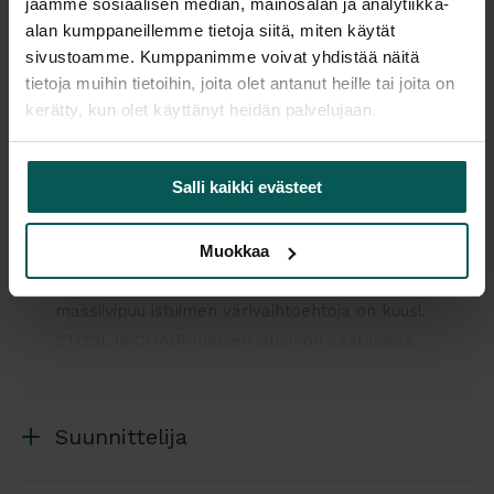
jaamme sosiaalisen median, mainosalan ja analytiikka-
alan kumppaneillemme tietoja siitä, miten käytät
Kaikki valmistajan tuotteet tilattavissa kauttamme.
sivustoamme. Kumppanimme voivat yhdistää näitä
tietoja muihin tietoihin, joita olet antanut heille tai joita on
kerätty, kun olet käyttänyt heidän palvelujaan.
Salli kaikki evästeet
Tuotekuvaus
Muokkaa
STELLAR WORKS BLEND tuoli on saatavissa 3 eri
koossa, usealla eri värillä. BLEND tuolin
massiivipuu istuimen värivaihtoehtoja on kuusi.
STOOL ja CHAIR mallien istuin on saatavissa
verhoiltuna, kysy tästä lisää! Jalusta on mustaksi
jauhemaalattua terästä.
Suunnittelija
Mallit: