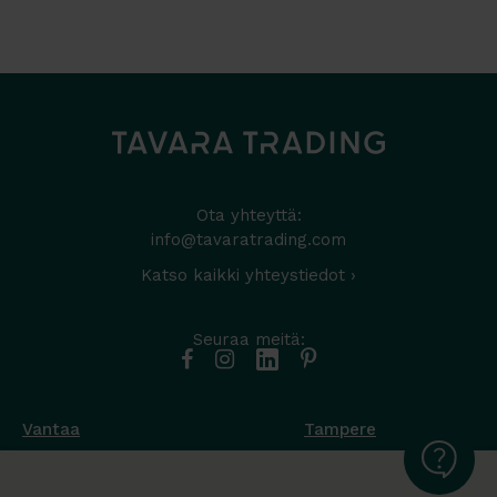
Ota yhteyttä:
info@tavaratrading.com
Katso kaikki yhteystiedot ›
Seuraa meitä:
Vantaa
Tampere
Muottikuja 4
Nuutisarankatu 35
01450 Vantaa
33900 Tampere