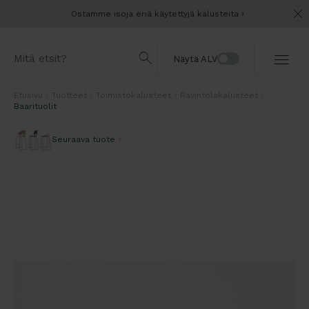
Ostamme isoja eriä käytettyjä kalusteita
Näytä ALV
Etusivu
Tuotteet
Toimistokalusteet
Ravintolakalusteet
Baarituolit
Seuraava tuote