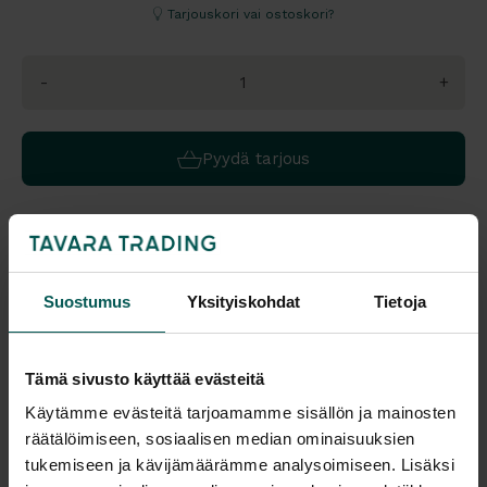
Tarjouskori vai ostoskori?
-
+
Pyydä tarjous
Katso tuotteen värivaihtoehdot tuotteen lisäkuvasta tai linkistä
Suostumus
Yksityiskohdat
Tietoja
Saatavuus
Toimitus
Vantaa: Tilaustuote
Toimitusaika: 6-8 vko
Tampere: Tilaustuote
Toimitukset kattavasti
Tämä sivusto käyttää evästeitä
koko Suomeen.
Käytämme evästeitä tarjoamamme sisällön ja mainosten
Malli esillä myymälöissä (Vantaa), tervetuloa tutustumaan!
räätälöimiseen, sosiaalisen median ominaisuuksien
Tulosta tuotekortti
tukemiseen ja kävijämäärämme analysoimiseen. Lisäksi