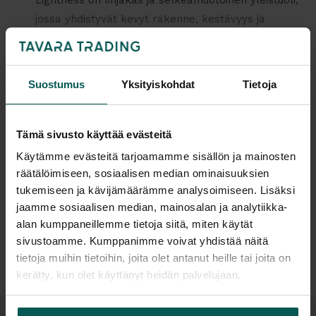
jossa yhdistyvät kevyt rakenne, kestävyys ja
viimeistelty ilme. Rakenteessa ei ole näkyviä
kiinnitysruuveja, mikä tukee hallittua ja siistiä
kokonaisuutta esimerkiksi juhlasaleissa, kouluissa
Suostumus
Yksityiskohdat
Tietoja
ja muissa monitoimitiloissa.
Suunnittelija
Sarjaan kuuluu kolme mallia. Lightness B on
Tämä sivusto käyttää evästeitä
lenkkijalkainen perusmalli, Lightness C4
Käytämme evästeitä tarjoamamme sisällön ja mainosten
nelipistejalkainen kevyempi versio ja Lightness BC
Lisätiedot
räätälöimiseen, sosiaalisen median ominaisuuksien
käsinojallinen malli. Kaikki mallit ovat pinottavia ja
tukemiseen ja kävijämäärämme analysoimiseen. Lisäksi
soveltuvat tiloihin, joissa kalusteita siirretään ja
jaamme sosiaalisen median, mainosalan ja analytiikka-
varastoidaan säännöllisesti. Tuolit valmistetaan
alan kumppaneillemme tietoja siitä, miten käytät
Tiedostot
Suomessa.
sivustoamme. Kumppanimme voivat yhdistää näitä
tietoja muihin tietoihin, joita olet antanut heille tai joita on
Käyttö ja soveltuvuus
kerätty, kun olet käyttänyt heidän palvelujaan.
Lightness-tuolit on suunniteltu tehokkaaseen