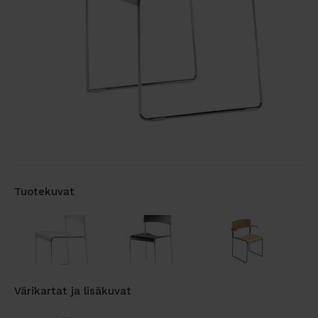
Tuotekuvat
Värikartat ja lisäkuvat