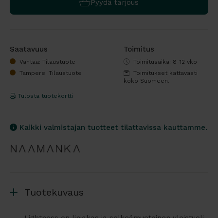
Pyydä tarjous
Saatavuus
Toimitus
Vantaa: Tilaustuote
Toimitusaika: 8-12 vko
Tampere: Tilaustuote
Toimitukset kattavasti
koko Suomeen.
Tulosta tuotekortti
Kaikki valmistajan tuotteet tilattavissa kauttamme.
Tuotekuvaus
Lightness on linjakas ja selkeämuotoinen yleistuoli,