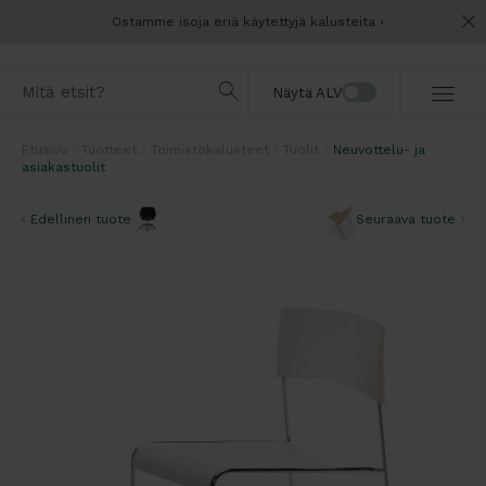
Ostamme isoja eriä käytettyjä kalusteita
Näytä ALV
Etusivu
Tuotteet
Toimistokalusteet
Tuolit
Neuvottelu- ja
asiakastuolit
Edellinen tuote
Seuraava tuote