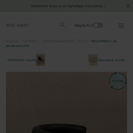
Ostamme isoja eriä käytettyjä kalusteita
Näytä ALV
Etusivu
Tuotteet
Toimistokalusteet
Tuolit
Neuvottelu- ja
asiakastuolit
Edellinen tuote
Seuraava tuote