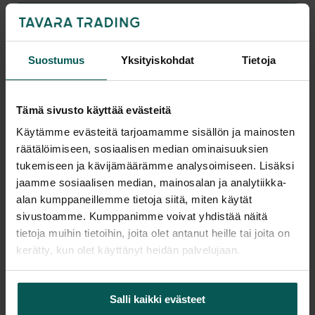
Pyydä tarjous
Suostumus
Yksityiskohdat
Tietoja
Saatavuus
Vantaa: Tuotetta on varastossa 10 kpl
Tämä sivusto käyttää evästeitä
Tampere: Tuotetta on varastossa 0 kpl (voit tilata myymälään,
Käytämme evästeitä tarjoamamme sisällön ja mainosten
veloitamme mahdollisesti siirtomaksun)
räätälöimiseen, sosiaalisen median ominaisuuksien
Tulosta tuotekortti
tukemiseen ja kävijämäärämme analysoimiseen. Lisäksi
jaamme sosiaalisen median, mainosalan ja analytiikka-
alan kumppaneillemme tietoja siitä, miten käytät
sivustoamme. Kumppanimme voivat yhdistää näitä
Tuotekuvaus
tietoja muihin tietoihin, joita olet antanut heille tai joita on
kerätty, kun olet käyttänyt heidän palvelujaan.
LC7-tuoli suunniteltiin vuonna 1927 Le Corbusierin,
Pierre Jeanneretin ja Charlotte Perriandin
Salli kaikki evästeet
yhteistyönä. Tuoli luotiin alun perin Le Corbusierin