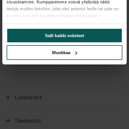
sivustoamme. Kumppanimme voivat yhdistää näitä
tietoja muihin tietoihin, joita olet antanut heille tai joita on
kerätty, kun olet käyttänyt heidän palvelujaan.
Tuotekuvaus
Salli kaikki evästeet
Zero G on moderni ja kevyt neuvottelutuoli, joka
Muokkaa
tuo tilaan ilmavuutta ja viimeistellyn ilmeen. Sen
siro muovirunko, hengittävä verkkokangas ja
kiinteät käsinojat tekevät siitä sekä mukavan että
käytännöllisen. Musta tai valkoinen runkoväri tuo
joustavuutta sisustukseen.
Lisätiedot
Istuinkorkeutta voi säätää portaattomasti
kaasujousen avulla, joten tuoli sopii eri käyttäjille ja
työpöytäkorkeuksille. Tuolissa on kevyt
Tiedostot
keinuntoiminto, joka lisää istuinmukavuutta ja tuo