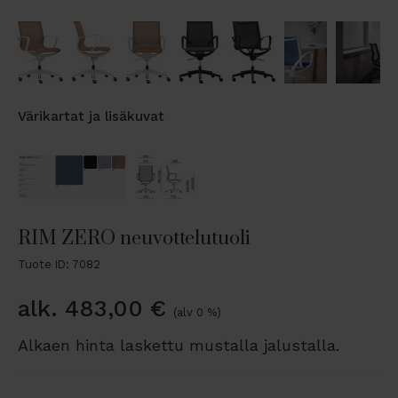
Värikartat ja lisäkuvat
RIM ZERO neuvottelutuoli
Tuote ID: 7082
alk.
483,00
€
(alv 0 %)
Alkaen hinta laskettu mustalla jalustalla.