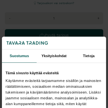
Tarjouskori vai ostoskori?
-
+
Pyydä tarjous
Suostumus
Yksityiskohdat
Tietoja
Saatavuus
Vantaa: Tilaustuote
Tampere: Tilaustuote
Tämä sivusto käyttää evästeitä
Malli esillä myymälöissä (Vantaa), tervetuloa tutustumaan!
Käytämme evästeitä tarjoamamme sisällön ja mainosten
räätälöimiseen, sosiaalisen median ominaisuuksien
Tulosta tuotekortti
tukemiseen ja kävijämäärämme analysoimiseen. Lisäksi
jaamme sosiaalisen median, mainosalan ja analytiikka-
Kaikki valmistajan tuotteet tilattavissa kauttamme.
alan kumppaneillemme tietoja siitä, miten käytät