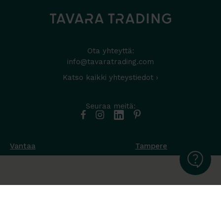
Ota yhteyttä:
info@tavaratrading.com
Katso kaikki yhteystiedot ›
Seuraa meitä:
Vantaa
Tampere
Muottikuja 4
Nuutisarankatu 35
01450 Vantaa
33900 Tampere
050 538 9800
044 986 2705
Ota yhteyttä ›
Ota yhteyttä ›
Ma-Pe 8-16
Ma-To 8-16