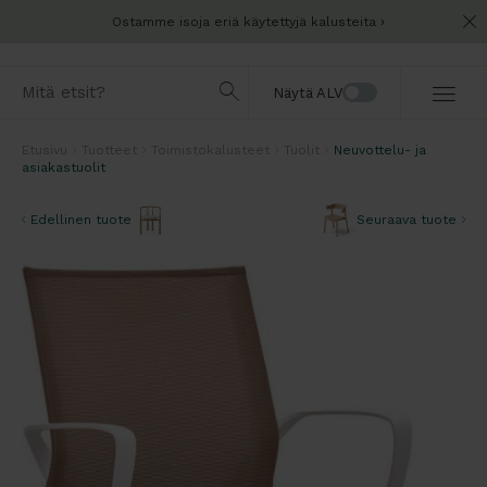
Ostamme isoja eriä käytettyjä kalusteita
Näytä ALV
Etusivu
Tuotteet
Toimistokalusteet
Tuolit
Neuvottelu- ja
asiakastuolit
Edellinen tuote
Seuraava tuote