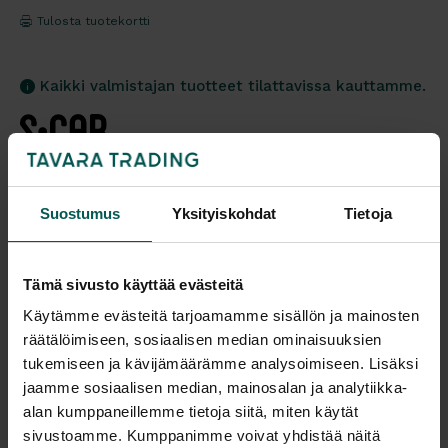
Tulosta tuotekortti
Kaikki valmistajan tuotteet tilattavissa kauttamme.
Suostumus
Yksityiskohdat
Tietoja
Tuotekuvaus
Mentha-tuolit erottuvat luonnonmukaisilla
Tämä sivusto käyttää evästeitä
linjoillaan ja ekologisella teemallaan. Mentha-
Käytämme evästeitä tarjoamamme sisällön ja mainosten
kokoelma tarjoaa monia vaihtoehtoja eri
räätälöimiseen, sosiaalisen median ominaisuuksien
käyttötarkoituksiin, kuten asuin- ja julkitiloihin,
tukemiseen ja kävijämäärämme analysoimiseen. Lisäksi
toimistoihin ja oppilaitoksiin, ja se on saatavilla
jaamme sosiaalisen median, mainosalan ja analytiikka-
useissa väreissä ja jalkarakennevaihtoehdoissa.
alan kumppaneillemme tietoja siitä, miten käytät
sivustoamme. Kumppanimme voivat yhdistää näitä
Suunnittelija