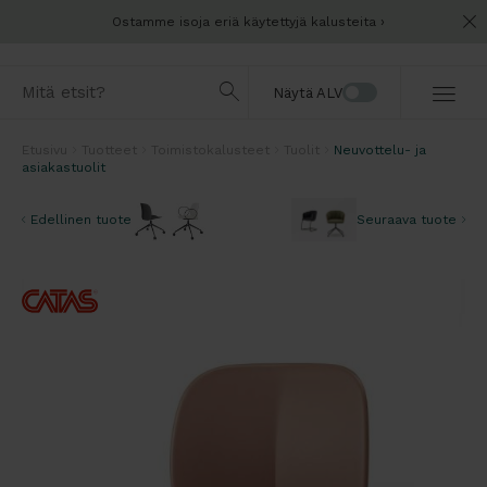
Ostamme isoja eriä käytettyjä kalusteita
Näytä ALV
Etusivu
Tuotteet
Toimistokalusteet
Tuolit
Neuvottelu- ja
asiakastuolit
Edellinen tuote
Seuraava tuote