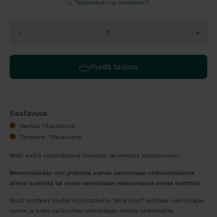
Tarjouskori vai ostoskori?
-
+
Pyydä tarjous
Saatavuus
Vantaa: Tilaustuote
Tampere: Tilaustuote
Malli esillä myymälöissä (Vantaa), tervetuloa tutustumaan!
Minimimäärään voit yhdistää saman valmistajan nettisivuillamme
olevia tuotteita tai muita valmistajan valikoimassa olevia tuotteita.
Muut tuotteet löydät kirjoittamalla "Mitä etsit"-kohtaan valmistajan
nimen ja koko valikoiman valmistajan omilta nettisivuilta.