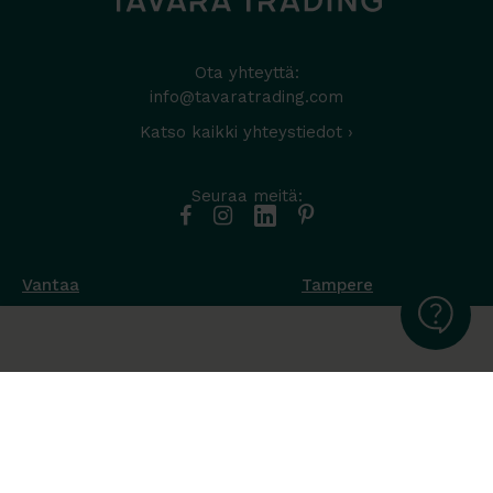
Ota yhteyttä:
info@tavaratrading.com
Katso kaikki yhteystiedot ›
Seuraa meitä:
Vantaa
Tampere
Muottikuja 4
Nuutisarankatu 35
01450 Vantaa
33900 Tampere
050 538 9800
044 986 2705
Ota yhteyttä ›
Ota yhteyttä ›
Ma-Pe 8-16
Ma-To 8-16
La-Su suljettu
Pe sopimuksen mukaan
La-Su suljettu