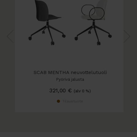
Puiset jalat: tammi tai mustaksi petsattu
saarni (ilman käsinojia)
SCAB MENTHA neuvottelutuoli
Pyörivä jalusta
321,00
€
(alv 0 %)
Tilaustuote