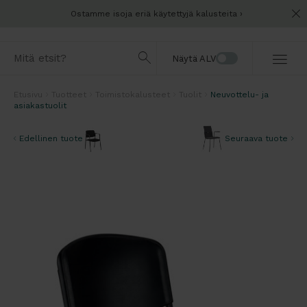
Ostamme isoja eriä käytettyjä kalusteita
Näytä ALV
Etusivu
Tuotteet
Toimistokalusteet
Tuolit
Neuvottelu- ja
asiakastuolit
Edellinen tuote
Seuraava tuote