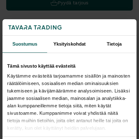
Pyydä tarjous
Värivaihtoehdot:
Suostumus
Yksityiskohdat
Tietoja
Saatavuus
Vantaa: Varastotuote
Tämä sivusto käyttää evästeitä
Tampere: Tilattavissa Vantaan päävarastosta
Käytämme evästeitä tarjoamamme sisällön ja mainosten
Malli esillä myymälöissä (Vantaa), tervetuloa tutustumaan!
räätälöimiseen, sosiaalisen median ominaisuuksien
tukemiseen ja kävijämäärämme analysoimiseen. Lisäksi
Tulosta tuotekortti
jaamme sosiaalisen median, mainosalan ja analytiikka-
alan kumppaneillemme tietoja siitä, miten käytät
Kaikki valmistajan tuotteet tilattavissa kauttamme.
sivustoamme. Kumppanimme voivat yhdistää näitä
tietoja muihin tietoihin, joita olet antanut heille tai joita on
kerätty, kun olet käyttänyt heidän palvelujaan.