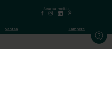
Seuraa meitä:
Vantaa
Tampere
Muottikuja 4
Nuutisarankatu 35
01450 Vantaa
33900 Tampere
050 538 9800
044 986 2705
Ota yhteyttä ›
Ota yhteyttä ›
Ma-Pe 8-16
Ma-To 8-16
La-Su suljettu
Pe sopimuksen mukaan
La-Su suljettu
Tavara Trading toimii ISO 14001:2015
ympäristöjärjestelmästandardin mukaisesti. Olemme Helsingin
kaupungin puitesopimustoimittaja toimisto- ja
julkitilakalusteissa, Valtion Hallinnon (Hanselin)