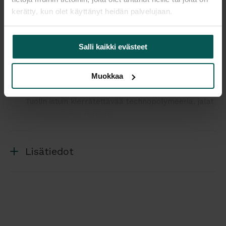
kerätty, kun olet käyttänyt heidän palvelujaan.
Tuotekuvaus
Salli kaikki evästeet
ALICE on monikäyttöinen ja kestäväi asiakas- ja
Muokkaa
neuvottelutuoli.
Tuolin istuin kierrätettävää technopolymeeria, jalat
jauhemaalattua terästä.
Pinottava 10 kpl
Lisätiedot
Tuoli on säänkestävä, joten soveltuu sekä sisä-
että ulkokäyttöön.
ALICE tuolit ovat Catas testattuja ja soveltuvat
myös kovaan julkiseen käyttöön, mm. kahvilat,
ravintolat, terveydenhuollon tilat