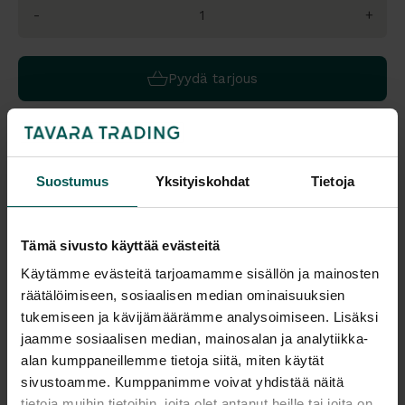
-
+
Pyydä tarjous
Saatavuus
Suostumus
Yksityiskohdat
Tietoja
Vantaa: Tuotetta on varastossa 8 kpl
Tampere: Tilaustuote
Tämä sivusto käyttää evästeitä
Malli esillä myymälöissä (Vantaa ja Tampere), tervetuloa
tutustumaan!
Käytämme evästeitä tarjoamamme sisällön ja mainosten
Tulosta tuotekortti
räätälöimiseen, sosiaalisen median ominaisuuksien
tukemiseen ja kävijämäärämme analysoimiseen. Lisäksi
jaamme sosiaalisen median, mainosalan ja analytiikka-
Kaikki valmistajan tuotteet tilattavissa kauttamme.
alan kumppaneillemme tietoja siitä, miten käytät
sivustoamme. Kumppanimme voivat yhdistää näitä
tietoja muihin tietoihin, joita olet antanut heille tai joita on