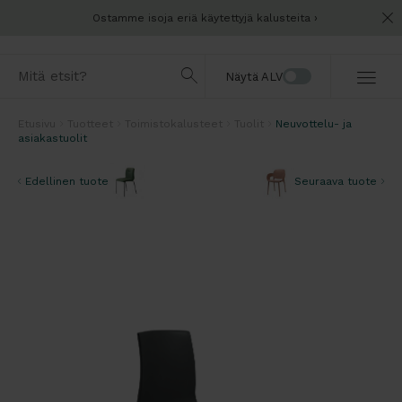
Ostamme isoja eriä käytettyjä kalusteita
Näytä ALV
Etusivu
Tuotteet
Toimistokalusteet
Tuolit
Neuvottelu- ja
asiakastuolit
Edellinen tuote
Seuraava tuote