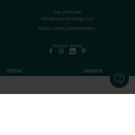
Ota yhteyttä:
info@tavaratrading.com
Katso kaikki yhteystiedot ›
Seuraa meitä:
Vantaa
Tampere
Muottikuja 4
Nuutisarankatu 35
01450 Vantaa
33900 Tampere
050 538 9800
044 986 2705
Ota yhteyttä ›
Ota yhteyttä ›
Ma-Pe 8-16
Ma-To 8-16
La-Su suljettu
Pe sopimuksen mukaan
La-Su suljettu